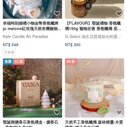
幸福時刻婚禮小物金幣香氛蠟牌
【FLAVOUR】聖誕禮物 香氛蠟
jo malone紅玫瑰天然有機寵物友
燭150g 寵物友善 香氛蠟燭 居家
善
香氛
G-Select 為生活質感加分的選品店
Kate Candle Art Paradise
NT$ 548
NT$ 300
可客製
免運
61 折
88 折
聖誕樹擴香石香氛禮盒 - 擴香石
天然手工香氛蠟燭 森林精靈-木質