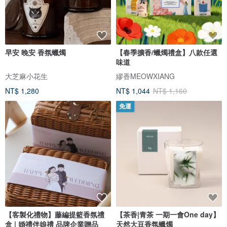
早安 晚安 香氛蠟燭
【春季擴香/蠟燭禮盒】八款任選
味道
大芝麻小花生
繆香MEOWXIANG
NT$ 1,280
NT$ 1,044
NT$ 1,160
免運
【客製化禮物】藤編提籃香氛禮
【茶香|青茶 一期一會One day】
盒 | 婚禮伴娘禮 品牌企業贈品
天然大豆香氛蠟燭