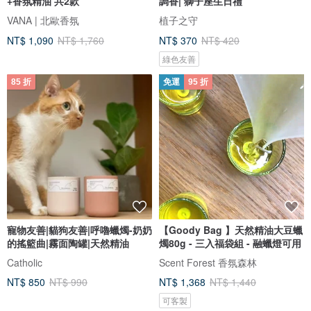
+香氛精油 共2款
調香| 獅子座生日禮
VANA | 北歐香氛
植子之守
NT$ 1,090
NT$ 1,760
NT$ 370
NT$ 420
綠色友善
85 折
免運
95 折
寵物友善|貓狗友善|呼嚕蠟燭-奶奶
【Goody Bag 】天然精油大豆蠟
的搖籃曲|霧面陶罐|天然精油
燭80g - 三入福袋組 - 融蠟燈可用
Catholic
Scent Forest 香氛森林
NT$ 850
NT$ 990
NT$ 1,368
NT$ 1,440
可客製