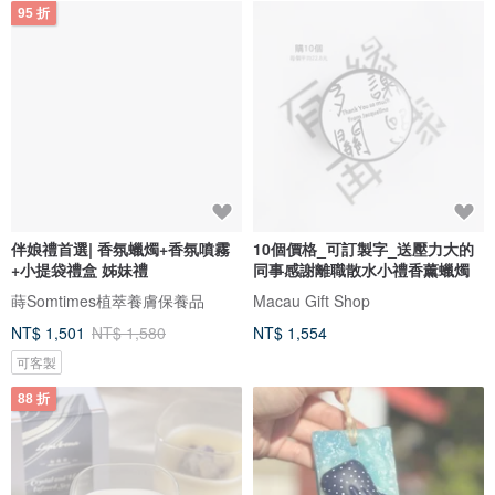
95 折
伴娘禮首選| 香氛蠟燭+香氛噴霧
10個價格_可訂製字_送壓力大的
+小提袋禮盒 姊妹禮
同事感謝離職散水小禮香薰蠟燭
蒔Somtimes植萃養膚保養品
Macau Gift Shop
NT$ 1,501
NT$ 1,580
NT$ 1,554
可客製
88 折