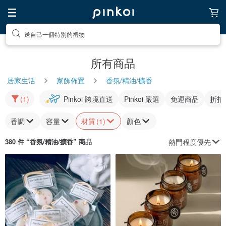
送自己一個特別的禮物
所有商品
居家生活
家飾佈置
香氛/精油/擴香
(1)
Pinkoi 跨境直送
Pinkoi 嚴選
免運商品
折扣
香調
容量
材質
(1)
顏色
熱門程度優先
380 件 “
香氛/精油/擴香
” 商品