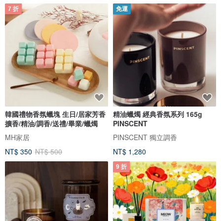
7 折
免運
韓國禮物香氛蠟塊 生日/居家芳香
精油蠟燭 經典香氛系列 165g
擴香/精油/調香/送禮/畢業/蠟燭
PINSCENT
MH家居
PINSCENT 獨立調香
NT$ 350
NT$ 500
NT$ 1,280
9 折