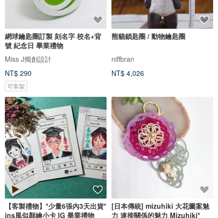
網球鑰匙圈訂製 刻名字 校名+背
熊貓鎖匙圈 / 動物鑰匙圈
號 紀念日 畢業禮物
Miss J獨創設計
niffbran
NT$ 290
NT$ 4,026
可客製
【客製禮物】*少量6張內3天出貨*
[日本傳統] mizuhiki 大花圖案魅
ins風似顏繪小卡 IG 畢業禮物
力 連接關係的魅力 Mizuhiki*