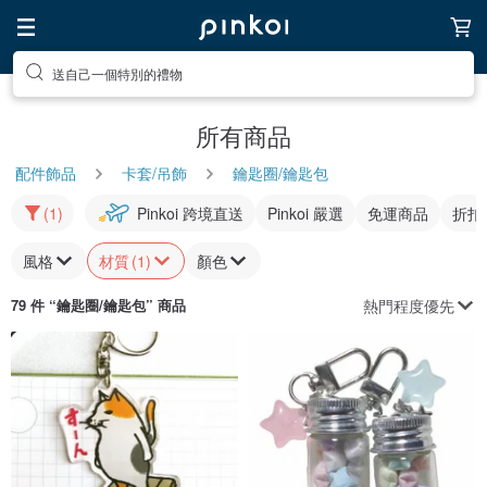
送自己一個特別的禮物
所有商品
配件飾品
卡套/吊飾
鑰匙圈/鑰匙包
(1)
Pinkoi 跨境直送
Pinkoi 嚴選
免運商品
折扣
風格
材質
(1)
顏色
熱門程度優先
79 件 “
鑰匙圈/鑰匙包
” 商品