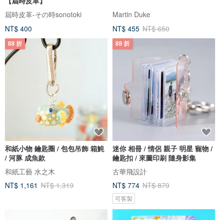
【屆時皮革】
屆時皮革-その時sonotoki
Martin Duke
NT$ 400
NT$ 455
NT$ 650
88 折
88 折
和紙小物 鑰匙圈 / 包包吊飾 箱魨
迷你 相冊 / 情侶 親子 明星 寵物 /
/ 河豚 成魚款
鑰匙扣 / 來圖印刷 隨身影集
和紙工藝 水之木
古華飛設計
NT$ 1,161
NT$ 1,319
NT$ 774
NT$ 879
可客製