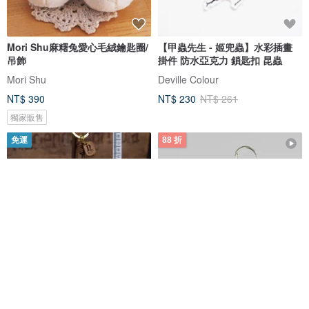
Mori Shu麻糬兔愛心毛絨鑰匙圈/
【甲蟲先生 - 姬兜蟲】水彩插畫
吊飾
掛件 防水亞克力 鎖匙扣 昆蟲
Mori Shu
Deville Colour
NT$ 390
NT$ 230
NT$ 261
獨家販售
免運
88 折
小貓鎖匙圈 / 動物鑰匙圈
歐比王 壓合式壓克力鑰匙圈
GALAXY TOURS