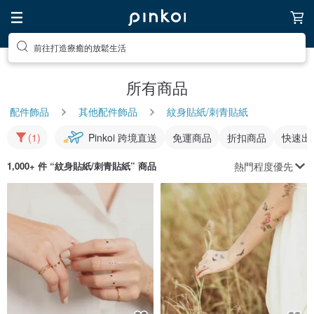
前往尋找靈感吧
所有商品
配件飾品
其他配件飾品
紋身貼紙/刺青貼紙
(1)
Pinkoi 跨境直送
免運商品
折扣商品
快速出
熱門程度優先
1,000+ 件 “
紋身貼紙/刺青貼紙
” 商品