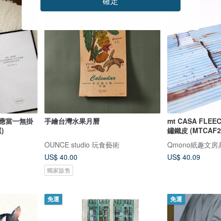
確定
框 應當一無掛
手繪台灣水果月曆
mt CASA FLEE
)
鏽鐵皮 (MTCAF2
OUNCE studio 玩食藝術
Qmono紙趣文房
US$ 40.00
US$ 40.09
獨家販售
免運
免運