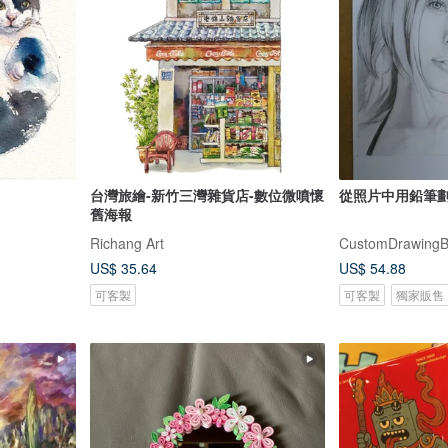
台灣旅繪-新竹三灣雜貨店-數位微噴懷
從照片中用鉛筆
舊海報
Richang Art
CustomDrawingBy
US$ 35.64
US$ 54.88
可客製
可客製
獨家販售