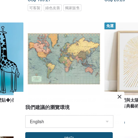
可客製
綠色友善
獨家販售
免運
痕壁貼◆)長頸
義大利 IFI 大型海報70x100cm 世界
抽象金拱門與太陽牆
地圖(附時區)
創藝術品古典藝
我們建議的瀏覽環境
Istituto Fotocromo Italiano 台灣代理
daashart
US$ 25.84
US$ 62.00