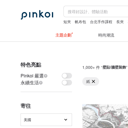
短夾
帆布包
台北手作課程
長夾
主題企劃
時尚潮流
特色亮點
1,000+ 件 “
壁貼/牆壁裝飾
Pinkoi 嚴選
紙
永續生活
寄往
美國