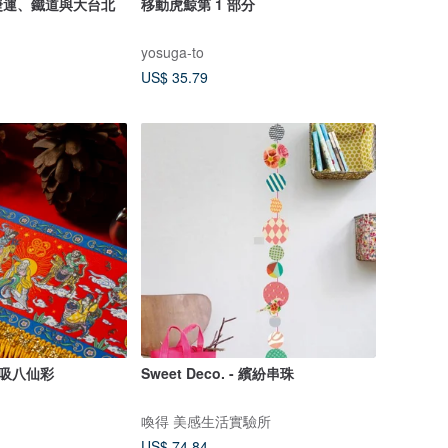
捷運、鐵道與大台北
移動虎鯨第 1 部分
yosuga-to
US$ 35.79
吸八仙彩
Sweet Deco. - 繽紛串珠
喚得 美感生活實驗所
US$ 74.84