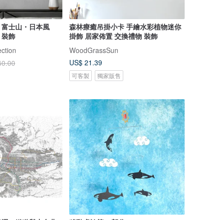
・富士山・日本風
森林療癒吊掛小卡 手繪水彩植物迷你
、裝飾
掛飾 居家佈置 交換禮物 裝飾
ection
WoodGrassSun
US$ 21.39
40.00
可客製
獨家販售