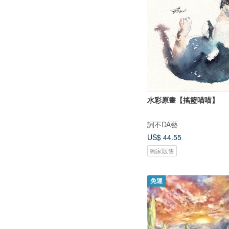
水彩原畫【搖籃喵喵】
詞不DA藝
US$ 44.55
獨家販售
免運