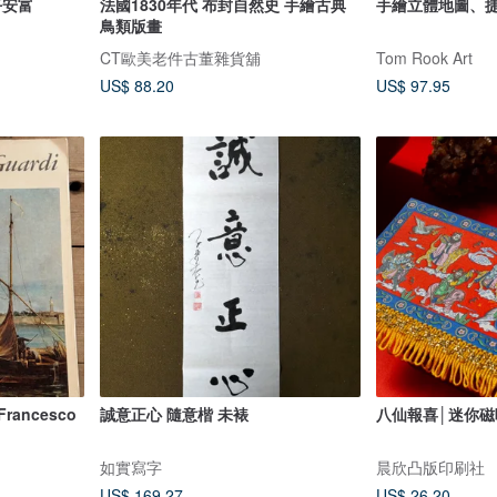
平安富
法國1830年代 布封自然史 手繪古典
手繪立體地圖、
鳥類版畫
CT歐美老件古董雜貨舖
Tom Rook Art
US$ 88.20
US$ 97.95
ancesco
誠意正心 隨意楷 未裱
八仙報喜│迷你磁
如實寫字
晨欣凸版印刷社
US$ 169.27
US$ 26.20