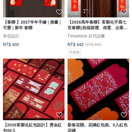
【春聯 】2027羊年手繪 | 插畫 |
【2026馬年春聯】客製化手寫七
可愛 | 新年 春聯
言春聯||祝福賀禮、佈置、企業禮
贈
幸也設計
Timestone 石代語彙
NT$ 400
NT$ 442
NT$ 502
可客製
【2026客製化紅包設計】燙金紅
新春花開。花磚紅包袋。6入紅色
包50入
花磚