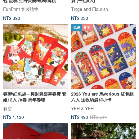
包 蛋糕/生日快樂/蠟燭/壽桃
袋 (一組8入)
FunPrint 客製禮物
Tinge and Flourish
NT$ 390
NT$ 230
免運
9 折
春聯/紅包袋－舞財舞樂舞春豐 套
2026 You are 馬verlous 紅包組
組12入 揮春 馬年春聯
六入 送收納袋和小卡
有空
YEH & YEH
NT$ 1,130
NT$ 490
NT$ 544