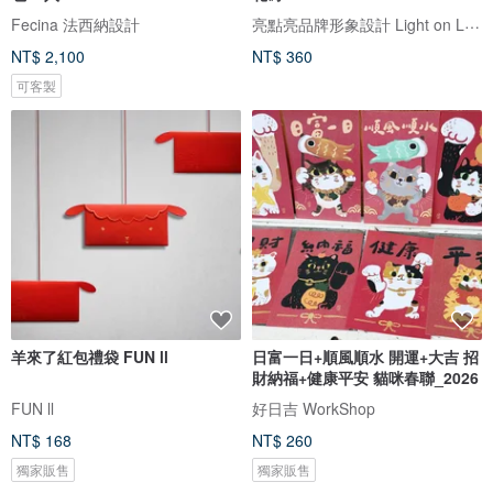
亮點亮品牌形象設計 Light on Liang Design
Fecina 法西納設計
NT$ 2,100
NT$ 360
可客製
羊來了紅包禮袋 FUN ll
日富一日+順風順水 開運+大吉 招
財納福+健康平安 貓咪春聯_2026
FUN ll
好日吉 WorkShop
NT$ 168
NT$ 260
獨家販售
獨家販售