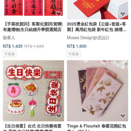
【手寫祝賀詞】客製化賀詞/賀聯|
2025燙金紅包袋【公版+套版+客
有趣禮物|生日結婚升學競選開店
製】萬用紅包袋 新年紅包 婚禮紅
包
藝羣人
Muses Design妙思設計
NT$ 1,435
NT$ 1,688
NT$ 1,600
可客製
可客製
【生日佈置】台式 生日快樂佈置
Tinge & Flourish 春暖花開紅包