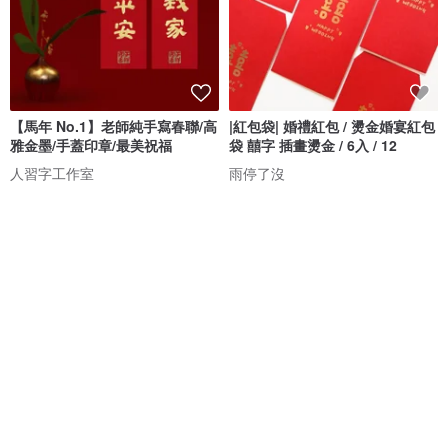
【馬年 No.1】老師純手寫春聯/高
|紅包袋| 婚禮紅包 / 燙金婚宴紅包
雅金墨/手蓋印章/最美祝福
袋 囍字 插畫燙金 / 6入 / 12
人習字工作室
雨停了沒
NT$ 398
NT$ 168
可客製