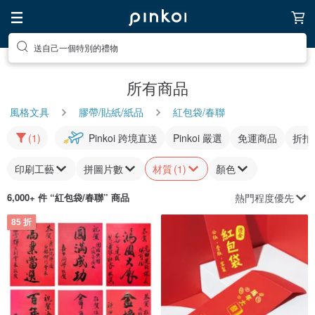
送自己一個特別的禮物
所有商品
風格文具
膠帶/貼紙/紙品
紅包袋/春聯
(1)
Pinkoi 跨境直送
Pinkoi 嚴選
免運商品
折扣
印刷工藝
拼圖片數
材質
(1)
顏色
熱門程度優先
6,000+ 件 “
紅包袋/春聯
” 商品
85 折