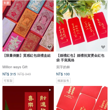
9 折
【限量倒數】質感紅包袋禮盒組
【婚禮紅包】婚禮祝賀燙金紅包
袋 手寫風格
Million ways Gift
寫字的林
NT$ 315
NT$ 349
NT$ 100
可客製
獨家販售