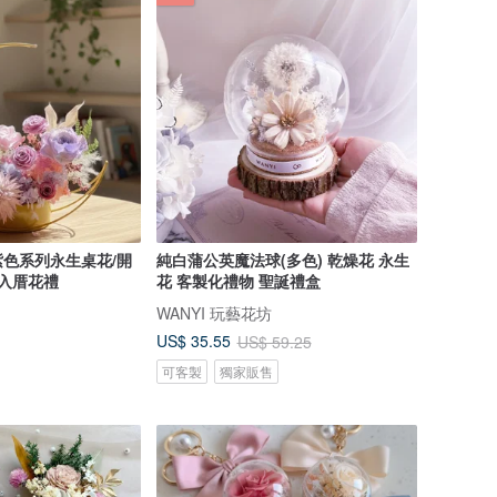
色系列永生桌花/開
純白蒲公英魔法球(多色) 乾燥花 永生
/入厝花禮
花 客製化禮物 聖誕禮盒
WANYI 玩藝花坊
US$ 35.55
US$ 59.25
可客製
獨家販售