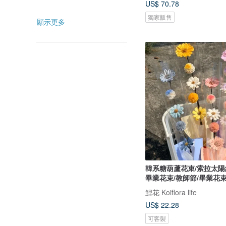
US$ 70.78
獨家販售
顯示更多
韓系糖葫蘆花束/索拉太陽
畢業花束/教師節/畢業花
鯉花 Koiflora life
US$ 22.28
可客製