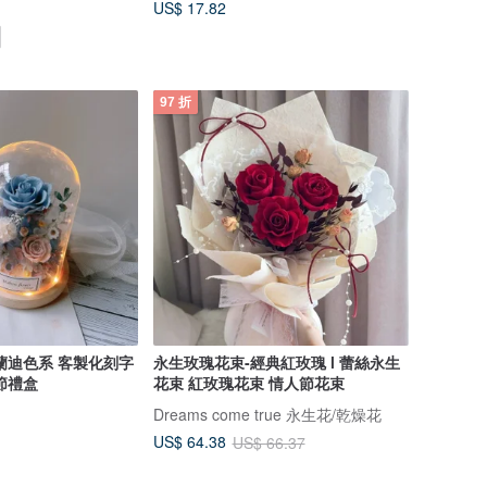
US$ 17.82
97 折
蘭迪色系 客製化刻字
永生玫瑰花束-經典紅玫瑰 l 蕾絲永生
節禮盒
花束 紅玫瑰花束 情人節花束
Dreams come true 永生花/乾燥花
US$ 64.38
US$ 66.37