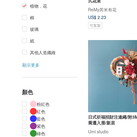
式花束
植物．花
ReMy芮米有花
US$ 2.23
棉
可客製
玻璃
紙
其他人造纖維
顯示更多
顏色
粉紅色
紅色
日式祈福招財注連繩/附3M
藍色
喬遷入厝/新居
紫色
Umi studio
綠色