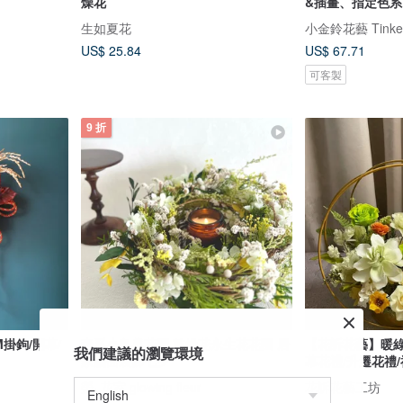
燥花
&插畫、指定色系
生如夏花
小金鈴花藝 Tinkerb
US$ 25.84
US$ 67.71
可客製
9 折
掛鉤/開幕/
森系小鳥巢花圈 乾燥花永生花花圈 居
【花訴花藝】暖綠
我們建議的瀏覽環境
家牆面裝飾七夕
幕花禮/升遷花禮
螢· 花室 glowing fleur
花訴花藝工坊