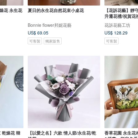
夏日的永生花自然花束小桌花
【花訴花藝】靜守
升遷花禮/祝賀花
Bonnie flower邦妮花藝
花訴花藝工坊
US$ 69.05
US$ 128.29
可客製
獨家販售
可客製
 乾燥花 韓
【以愛之名】六款 情人節/永生花/乾
香草花園 永生花