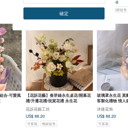
US$ 119.38
US$ 52.92
US$ 58.80
可客製
獨家販售
可客製
確定
組合-可愛風
【花訴花藝】春芽綠永生桌花/開幕花
玻璃罩永生花 莫
束
禮/升遷花禮/祝賀花禮 永生花
客製化禮物 情人
花訴花藝工坊
沐後花旭
US$ 88.20
US$ 88.20
可客製
獨家販售
可客製