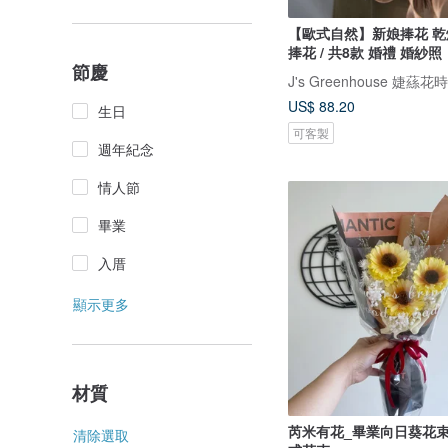
【歐式自然】新娘捧花 乾燥花 永生花
捧花 / 共8款 婚禮 婚紗照
節慶
J's Greenhouse 婕蕬花時
US$ 88.20
生日
可客製
週年紀念
情人節
畢業
入厝
顯示更多
材質
芮米有花_畢業向日葵花束
清除選取