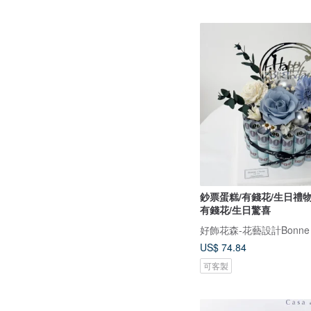
鈔票蛋糕/有錢花/生日禮物
有錢花/生日驚喜
US$ 74.84
可客製