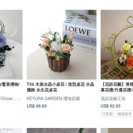
/驚喜禮物/
T56 木座水晶小桌花 / 造型桌花 水晶
【花訴花藝】黃橙
擺飾 永生花桌花
幕花禮/升遷花禮
好飾花森-花藝設計Bonne Chose．Floral Art
KEYURA GARDEN 瓔珞莊園
花訴花藝工坊
US$ 68.69
US$ 92.65
可客製
獨家販售