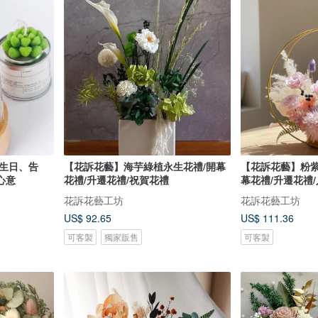
 生日、告
【花訴花藝】海芋綠植永生花禮/開幕
【花訴花藝】粉紫
心意
花禮/升遷花禮/祝賀花禮
幕花禮/升遷花禮
花訴花藝工坊
花訴花藝工坊
US$ 92.65
US$ 111.36
可客製
獨家販售
可客製