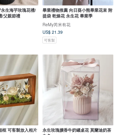
永生海芋玫瑰花禮/
畢業禮物推薦 向日葵小熊畢業花束 附
禮/父親節禮
提袋 乾燥花 永生花 畢業季
ReMy芮米有花
US$ 21.39
可客製
相框 可客製放入相片
永生玫瑰擴香牛奶罐桌花 莫蘭迪奶茶