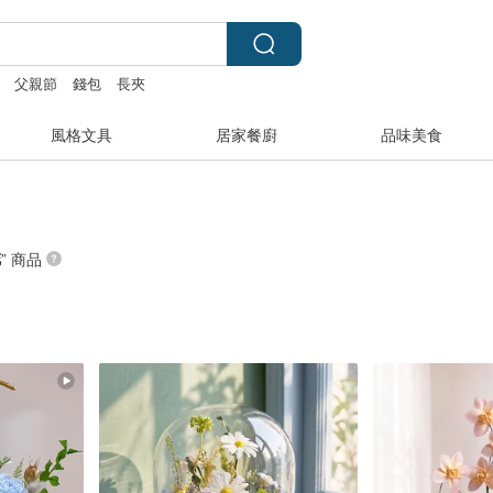
父親節
錢包
長夾
風格文具
居家餐廚
品味美食
花
” 商品