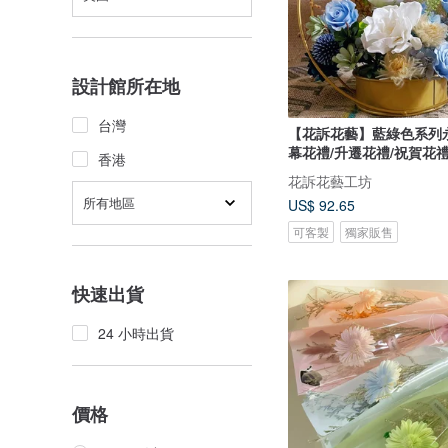
設計館所在地
台灣
【花訴花藝】藍綠色系列
幕花禮/升遷花禮/祝賀花
香港
花訴花藝工坊
所有地區
US$ 92.65
可客製
獨家販售
快速出貨
24 小時出貨
價格