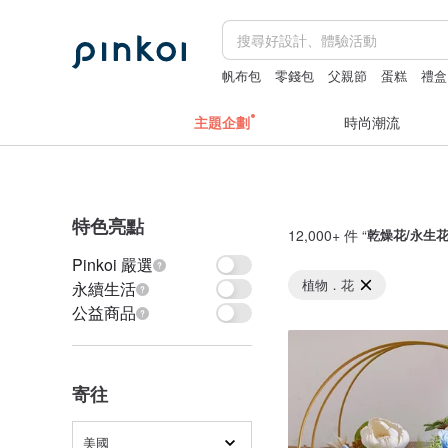
帆布包
零錢包
父親節
蛋糕
禮盒
主題企劃
時尚潮流
特色亮點
12,000+ 件 “
乾燥花/永生
Pinkoi 嚴選
植物．花
永續生活
公益商品
寄往
美國