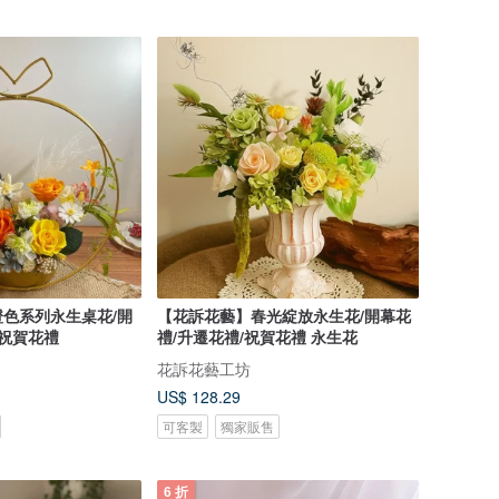
色系列永生桌花/開
【花訴花藝】春光綻放永生花/開幕花
/祝賀花禮
禮/升遷花禮/祝賀花禮 永生花
花訴花藝工坊
US$ 128.29
可客製
獨家販售
6 折