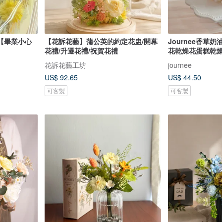
苑【畢業小心
【花訴花藝】蒲公英的約定花盅/開幕
Journee香草
花禮/升遷花禮/祝賀花禮
花乾燥花蛋糕乾
花訴花藝工坊
journee
US$ 92.65
US$ 44.50
可客製
可客製