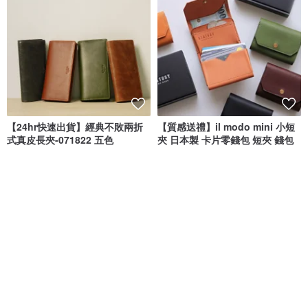
【24hr快速出貨】經典不敗兩折
【質感送禮】il modo mini 小短
式真皮長夾-071822 五色
夾 日本製 卡片零錢包 短夾 錢包
CALTAN DESIGN
STATUSY TAIWAN
NT$ 1,900
NT$ 2,350
NT$ 4,513
NT$ 4,750
綠色友善