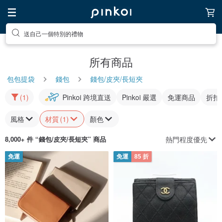
送自己一個特別的禮物
所有商品
包包提袋
錢包
錢包/皮夾/長短夾
(1)
Pinkoi 跨境直送
Pinkoi 嚴選
免運商品
折扣
風格
材質
(1)
顏色
熱門程度優先
8,000+ 件 “
錢包/皮夾/長短夾
” 商品
免運
免運
85 折