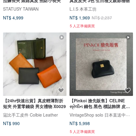
拉鍊長夾 姬路真皮 招財小長夾
真皮皮夾 3色 生日禮父親節禮物
STATUSY TAIWAN
L.I.S 本革工坊
NT$ 4,999
NT$ 1,969
NT$ 2,237
5 人正準備購買
【24hr快速出貨】真皮輕薄對折
【Pinkoi 搶先販售】CELINE
短夾 外置零錢袋 男女禮物 X0029
સ્રેલીન 錢包 黑色 標誌飾牌 皮革
ㄇ形袋 零錢包 z4abfu
VintageShop solo 日本直送中古包專賣店
寇比手工皮件 Colbie Leather
NT$ 990
NT$ 5,998
5 人正準備購買