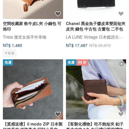
空間收藏家 軟牛皮L夾 小錢包 可
Chanel 黑金魚子醬皮革雙面短夾
烙印
皮夾 錢包 中古包 古董包 二手包
LA LUNE Vintage 日本鑑證古董品選物店
Trista 微笑女孩手作革物
NT$ 1,480
NT$ 17,487
NT$ 20,572
可客製
免運
免運
88 折
【質感送禮】il modo ZIP 日本製
【客製化禮物】吃不飽短夾 釦子