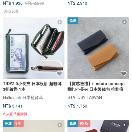
NT$ 1,936
NT$ 2,200
NT$ 2,940
綠色友善
免運
TIDY2.0小長夾 日本設計 超輕薄
【質感送禮】il modo concept
3把鑰匙 1本
翻扣小長夾 日本製錢包 抗刮痕
Hallelujah 日本植鞣革
STATUSY TAIWAN
NT$ 3,141
NT$ 4,750
6 人正準備購買
免運
8 折
免運
95 折