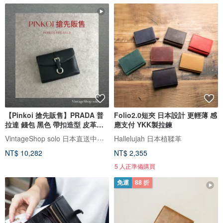
【Pinkoi 搶先販售】PRADA 普
Folio2.0短夾 日本設計 更輕薄 感
拉達 錢包 黑色 帶扣造型 皮革
應支付 YKK製拉鍊
vintage 古董 k574bi
VintageShop solo 日本直送中古包專賣店
Hallelujah 日本植鞣革
NT$ 10,282
NT$ 2,355
5 人正準備購買
免運
88 折