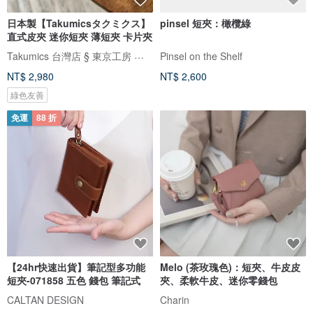
日本製【Takumicsタクミクス】
pinsel 短夾：橄欖綠
直式皮夾 迷你短夾 薄短夾 卡片夾
Takumics 台灣店 § 東京工房 原創品牌
Pinsel on the Shelf
NT$ 2,980
NT$ 2,600
綠色友善
免運
88 折
【24hr快速出貨】筆記型多功能
Melo (茶玫瑰色)：短夾、牛皮皮
短夾-071858 五色 錢包 筆記式
夾、柔軟牛皮、迷你零錢包
CALTAN DESIGN
Charin