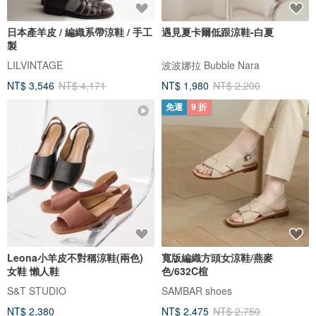
日本產羊皮 / 編織系帶涼鞋 / 手工
遇見夏卡爾低跟涼鞋-白夏
製
LILVINTAGE
波波娜拉 Bubble Nara
NT$ 3,546
NT$ 4,171
NT$ 1,980
NT$ 2,200
免運
9 折
Leona小羊皮不對稱涼鞋(兩色)
寬版編織方頭女涼鞋/燕麥
女鞋 懶人鞋
色/632C楦
S&T STUDIO
SAMBAR shoes
NT$ 2,380
NT$ 2,475
NT$ 2,750