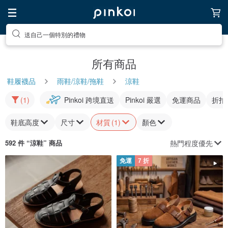
送自己一個特別的禮物
所有商品
鞋履襪品
雨鞋/涼鞋/拖鞋
涼鞋
(1)
Pinkoi 跨境直送
Pinkoi 嚴選
免運商品
折扣
鞋底高度
尺寸
材質
(1)
顏色
熱門程度優先
592 件 “
涼鞋
” 商品
免運
7 折