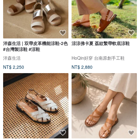
洋森生活 | 双帶皮革機能涼鞋-2色
涼涼佛卡夏 荔紋繫帶軟底涼鞋
#台灣製涼鞋 #涼鞋
洋森生活
HoQin好穿 台南原創手工鞋
NT$ 2,250
NT$ 2,880