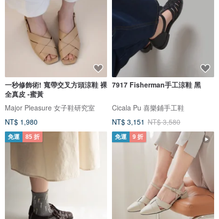
一秒修飾術! 寬帶交叉方頭涼鞋 裸
7917 Fisherman手工涼鞋 黑
全真皮 -蜜黃
Major Pleasure 女子鞋研究室
Cicala Pu 喜樂鋪手工鞋
NT$ 1,980
NT$ 3,151
NT$ 3,580
免運
85 折
免運
9 折