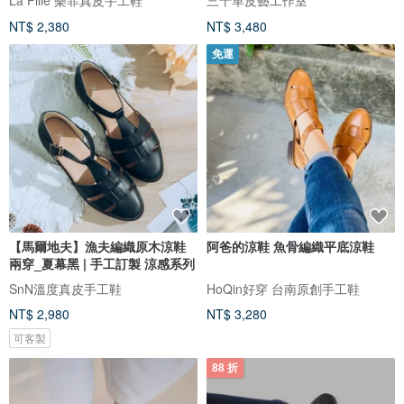
NT$ 2,380
NT$ 3,480
免運
【馬爾地夫】漁夫編織原木涼鞋
阿爸的涼鞋 魚骨編織平底涼鞋
兩穿_夏幕黑 | 手工訂製 涼感系列
SnN溫度真皮手工鞋
HoQin好穿 台南原創手工鞋
NT$ 2,980
NT$ 3,280
可客製
88 折