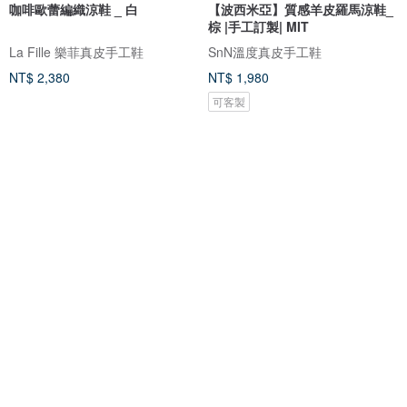
咖啡歐蕾編織涼鞋 _ 白
【波西米亞】質感羊皮羅馬涼鞋_
棕 |手工訂製| MIT
La Fille 樂菲真皮手工鞋
SnN溫度真皮手工鞋
NT$ 2,380
NT$ 1,980
可客製
Aster 涼鞋 - 黑色 (預購 15 天)
涼涼粉粿條
COPSE STUDIO
HoQin好穿 台南原創手工鞋
NT$ 4,530
NT$ 2,680