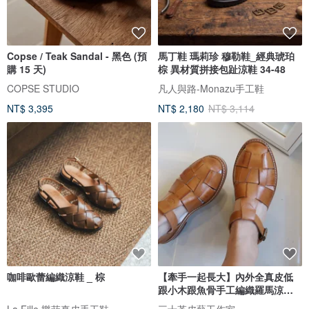
Copse / Teak Sandal - 黑色 (預
馬丁鞋 瑪莉珍 穆勒鞋_經典琥珀
購 15 天)
棕 異材質拼接包趾涼鞋 34-48
COPSE STUDIO
凡人與路-Monazu手工鞋
NT$ 3,395
NT$ 2,180
NT$ 3,114
咖啡歐蕾編織涼鞋 _ 棕
【牽手一起長大】內外全真皮低
跟小木跟魚骨手工編織羅馬涼鞋
五色
La Fille 樂菲真皮手工鞋
三十革皮藝工作室