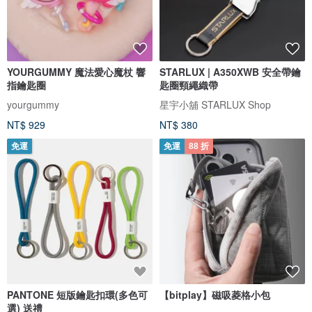
YOURGUMMY 魔法愛心魔杖 響
STARLUX | A350XWB 安全帶鑰
指鑰匙圈
匙圈頸繩織帶
yourgummy
星宇小舖 STARLUX Shop
NT$ 929
NT$ 380
免運
免運
88 折
PANTONE 短版鑰匙扣環(多色可
【bitplay】磁吸菱格小包
選) 送禮