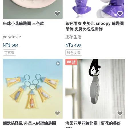
串珠小花鑰匙圈 三色款
紫色雨衣 史努比 snoopy 鑰匙圈
吊飾 史努比包包掛飾
polyclover
肥碩生活
NT$ 584
NT$ 499
可客製
綠色友善
88 折
幽默搞怪風 外星人綁架鑰匙圈
海棠花單花鑰匙圈 | 窗花的美好