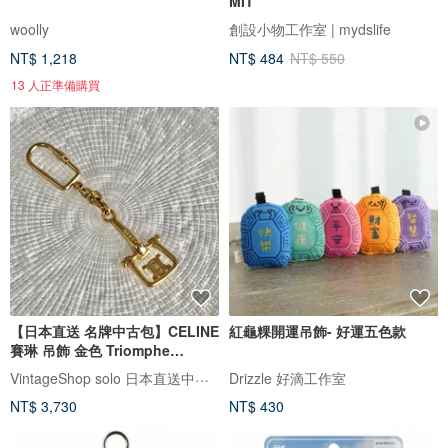
MIT
woolly
創設小物工作室 | mydslife
NT$ 1,218
NT$ 484
NT$ 550
13 人正準備購買
【日本直送 名牌中古包】CELINE
紅龜粿開運吊飾- 好運五色款
賽琳 吊飾 金色 Triomphe
vintage 古著 texfpd
VintageShop solo 日本直送中古包專賣店
Drizzle 好滴工作室
NT$ 3,730
NT$ 430