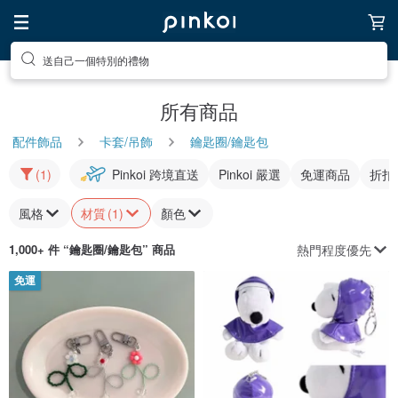
送自己一個特別的禮物
所有商品
配件飾品
卡套/吊飾
鑰匙圈/鑰匙包
(1)
Pinkoi 跨境直送
Pinkoi 嚴選
免運商品
折扣
風格
材質
(1)
顏色
熱門程度優先
1,000+ 件 “
鑰匙圈/鑰匙包
” 商品
免運