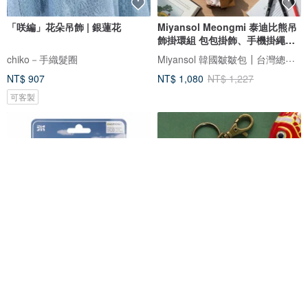
「咲編」花朵吊飾 | 銀蓮花
Miyansol Meongmi 泰迪比熊吊
飾掛環組 包包掛飾、手機掛繩、
玩偶
Miyansol 韓國皺皺包┃台灣總代理
chiko－手織髮圈
NT$ 907
NT$ 1,080
NT$ 1,227
可客製
Guma，柴犬
極厚 虎達摩鑰匙圈 / 5mm厚感吊
飾
SOFT THUMBNAIL
角斯角斯