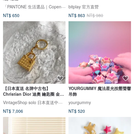
「PANTONE 生活選品｜Copenhagen Design 授權商品
bitplay 官方直營
NT$ 650
NT$ 863
NT$ 980
【日本直送 名牌中古包】
YOURGUMMY 魔法星光按壓聲響
Christian Dior 迪奧 鑰匙圈 金色
吊飾
Cannage 縷空 魅力 復古 2h4zgt
VintageShop solo 日本直送中古包專賣店
yourgummy
NT$ 7,006
NT$ 520