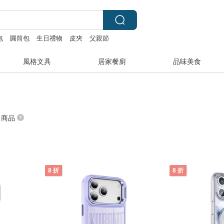
包
圓筒包
生日禮物
皮夾
父親節
風格文具
居家餐廚
品味美食
” 商品
8 折
8 折