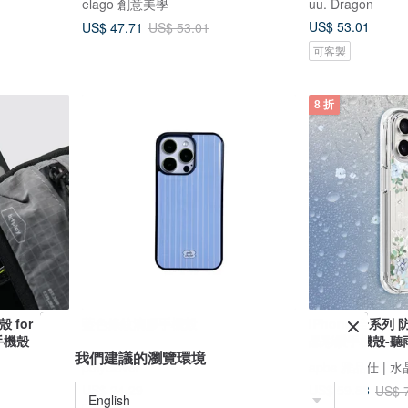
elago 創意美學
uu. Dragon
US$ 53.01
US$ 47.71
US$ 53.01
可客製
8 折
 for
藍色條紋滴膠手機殼
iPhone 全系
 手機殼
晶彩鑽手機殼-聽
我們建議的瀏覽環境
polyclover
apbs 雅品仕 |
US$ 24.29
US$ 59.88
US$ 