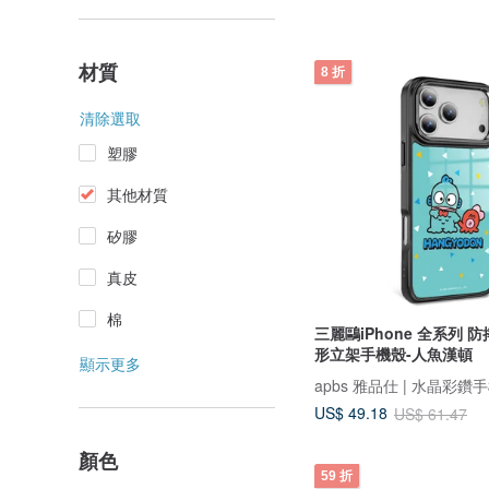
材質
8 折
清除選取
塑膠
其他材質
矽膠
真皮
棉
三麗鷗iPhone 全系列 
形立架手機殼-人魚漢頓
顯示更多
apbs 雅品仕 | 水晶彩鑽
US$ 49.18
US$ 61.47
顏色
59 折