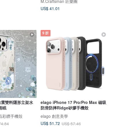
M.Craftsman 匠樂團
US$ 41.01
9 折
列 防震雙料隱形立架水
elago iPhone 17 Pro/Pro Max 磁吸
雨眠
防滑防摔Ridge矽膠手機殼
 水晶彩鑽手機殼
elago 創意美學
US$ 51.72
74.84
US$ 57.46