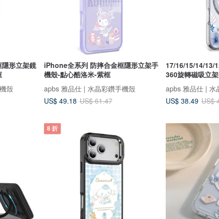
金框隱形立架鏡
iPhone全系列 防摔合金框隱形立架手
17/16/15/14/13/
框
機殼-點心酷洛米-紫框
360旋轉磁吸立架
手機殼
apbs 雅品仕 | 水晶彩鑽手機殼
apbs 雅品仕 |
US$ 49.18
US$ 38.49
US$ 61.47
US$ 
8 折