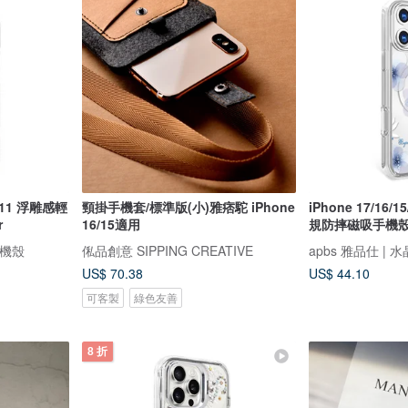
12/11 浮雕感輕
頸掛手機套/標準版(小)雅痞駝 iPhone
iPhone 17/16/1
r
16/15適用
規防摔磁吸手機殼
手機殼
俬品創意 SIPPING CREATIVE
apbs 雅品仕 |
US$ 70.38
US$ 44.10
可客製
綠色友善
8 折