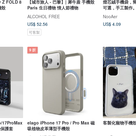
y Z FOLD 8
【城市旅人 - 巴黎】| 犀牛盾 手機殼
燈芯絨手機袋，
手機殼
Paris 生日禮物 情人節禮物
可選，手工製作
ALCOHOL FREE
NooAer
US$ 52.56
US$ 4.09
可客製
9 折
o/17ProMax
elago iPhone 17 Pro / Pro Max 磁
客製化寵物手機殼 
機保護套
吸植物皮革薄型手機殼