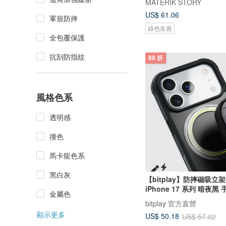
MATERIK STORY
US$ 61.06
軍規防摔
綠色友善
全包覆保護
抗刮防指紋
88 折
風格色系
透明感
撞色
馬卡龍色系
黑白灰
【bitplay】防摔磁吸立架殼
iPhone 17 系列 暗夜黑
金屬色
bitplay 官方直營
顯示更多
US$ 50.18
US$ 57.02