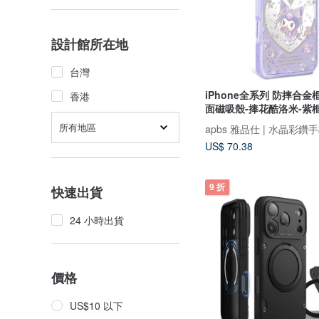
設計館所在地
台灣
iPhone全系列 防摔合
香港
面磁吸殼-捧花酷洛米-紫
所有地區
apbs 雅品仕 | 水晶彩鑽
US$ 70.38
9 折
快速出貨
24 小時出貨
價格
US$10 以下