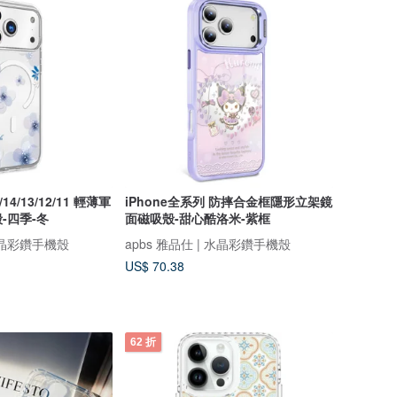
5/14/13/12/11 輕薄軍
iPhone全系列 防摔合金框隱形立架鏡
-四季-冬
面磁吸殼-甜心酷洛米-紫框
 水晶彩鑽手機殼
apbs 雅品仕 | 水晶彩鑽手機殼
US$ 70.38
62 折