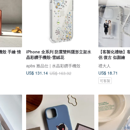
殼 手繪 情
iPhone 全系列 防震雙料隱形立架水
【客製化禮物】客
晶彩鑽手機殼-雪絨花
侶 復古 似顏繪
apbs 雅品仕 | 水晶彩鑽手機殼
禮大人
US$ 18.71
US$ 131.14
US$ 163.92
可客製