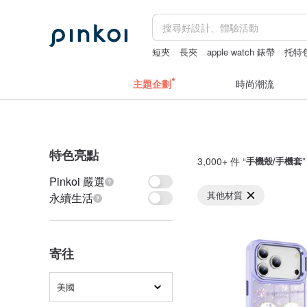
短夾
長夾
apple watch 錶帶
托特
主題企劃
時尚潮流
特色亮點
3,000+ 件 “
手機殼/手機套
Pinkoi 嚴選
其他材質
永續生活
寄往
美國