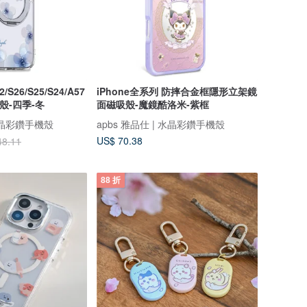
12/S26/S25/S24/A57
iPhone全系列 防摔合金框隱形立架鏡
殼-四季-冬
面磁吸殼-魔鏡酷洛米-紫框
 水晶彩鑽手機殼
apbs 雅品仕 | 水晶彩鑽手機殼
US$ 70.38
48.11
88 折