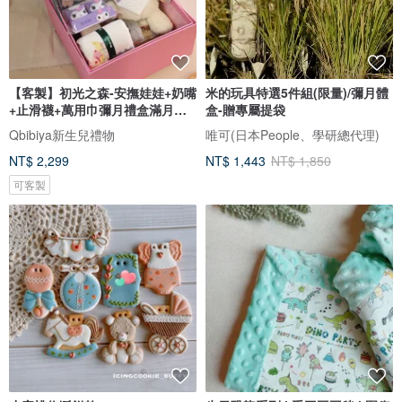
【客製】初光之森-安撫娃娃+奶嘴
米的玩具特選5件組(限量)/彌月體
+止滑襪+萬用巾彌月禮盒滿月禮
盒-贈專屬提袋
盒
Qbibiya新生兒禮物
唯可(日本People、學研總代理)
NT$ 2,299
NT$ 1,443
NT$ 1,850
可客製