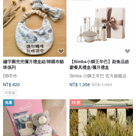
繡字圍兜兜彌月禮盒組/韓國布貓
【Simba小獅王辛巴】副食品啟
咪係列
蒙餐具禮盒/彌月禮盒
DB手作
Simba 小獅王辛巴 官方旗艦店
NT$ 820
NT$ 1,358
NT$ 1,940
可客製
免運
78 折