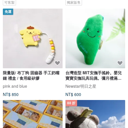
可客製
獨家販售
免運
限量版/ 布丁狗 固齒器 手工奶嘴
台灣造型 MIT安撫手搖鈴。嬰兒
鏈 禮盒 / 食用級矽膠
寶寶安撫玩具玩偶。彌月禮滿月
禮
pink and blue
Newstar明日之星
NT$ 850
NT$ 600
88 折