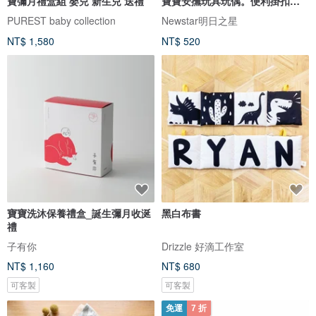
寶彌月禮盒組 嬰兒 新生兒 送禮
寶寶安撫玩具玩偶。便利掛扣吊
掛帶
PUREST baby collection
Newstar明日之星
NT$ 1,580
NT$ 520
寶寶洗沐保養禮盒_誕生彌月收涎
黑白布書
禮
子有你
Drizzle 好滴工作室
NT$ 1,160
NT$ 680
可客製
可客製
免運
7 折