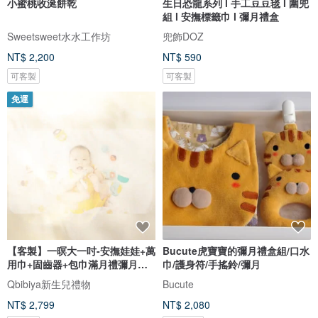
小蜜桃收涎餅乾
生日恐龍系列 l 手工豆豆毯 l 圍兜
組 l 安撫標籤巾 l 彌月禮盒
Sweetsweet水水工作坊
兜飾DOZ
NT$ 2,200
NT$ 590
可客製
可客製
免運
【客製】一暝大一吋-安撫娃娃+萬
Bucute虎寶寶的彌月禮盒組/口水
用巾+固齒器+包巾滿月禮彌月禮
巾/護身符/手搖鈴/彌月
盒
Qbibiya新生兒禮物
Bucute
NT$ 2,799
NT$ 2,080