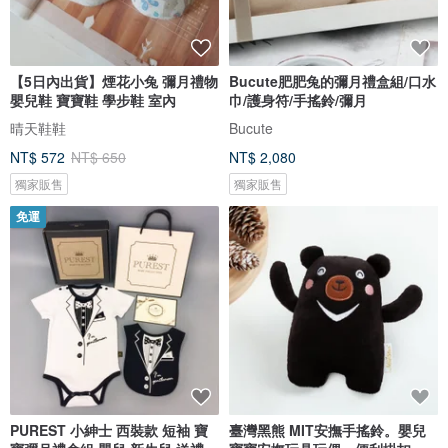
【5日內出貨】煙花小兔 彌月禮物
Bucute肥肥兔的彌月禮盒組/口水
嬰兒鞋 寶寶鞋 學步鞋 室內
巾/護身符/手搖鈴/彌月
晴天鞋鞋
Bucute
NT$ 572
NT$ 650
NT$ 2,080
獨家販售
獨家販售
免運
PUREST 小紳士 西裝款 短袖 寶
臺灣黑熊 MIT安撫手搖鈴。嬰兒