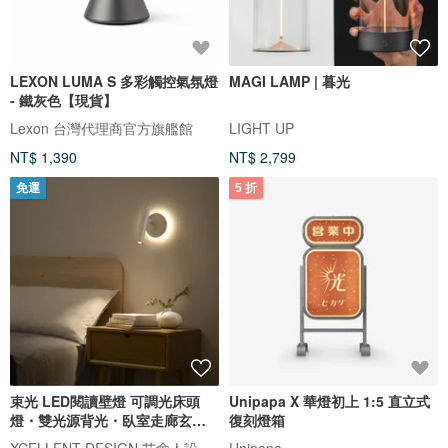
LEXON LUMA S 多彩觸控氣氛燈
MAGI LAMP | 暮光
- 鐵灰色【現貨】
Lexon 台灣代理商官方旗艦館
LIGHT UP
NT$ 1,390
NT$ 2,799
免運
5 折
束光 LED閱讀壁燈 可調光床頭
Unipapa X 華燈初上 1:5 直立式
燈・雙光源背光・臥室走廊玄關
復刻燈箱
燈
XCELLENT DESIGN 艾舍人設計燈飾
Unipapa