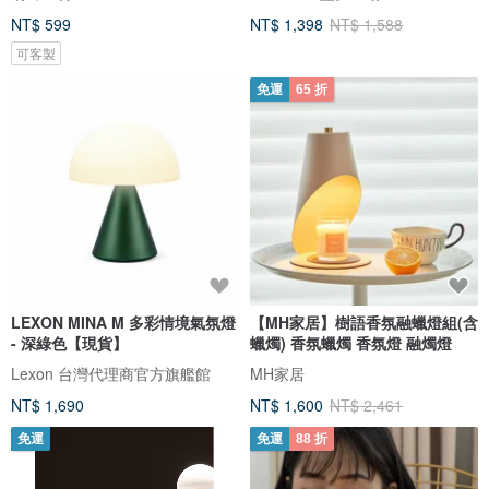
NT$ 599
NT$ 1,398
NT$ 1,588
可客製
免運
65 折
LEXON MINA M 多彩情境氣氛燈
【MH家居】樹語香氛融蠟燈組(含
- 深綠色【現貨】
蠟燭) 香氛蠟燭 香氛燈 融燭燈
Lexon 台灣代理商官方旗艦館
MH家居
NT$ 1,690
NT$ 1,600
NT$ 2,461
免運
免運
88 折