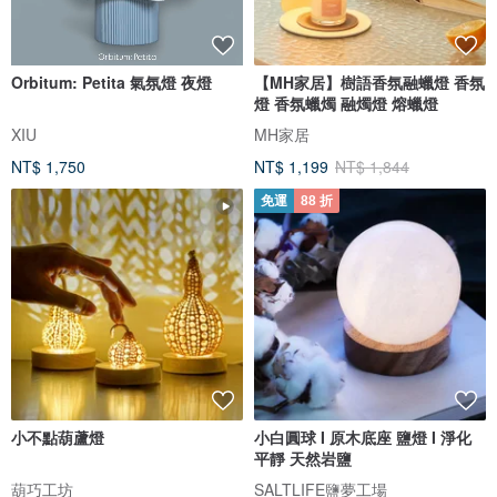
Orbitum: Petita 氣氛燈 夜燈
【MH家居】樹語香氛融蠟燈 香氛
燈 香氛蠟燭 融燭燈 熔蠟燈
XIU
MH家居
NT$ 1,750
NT$ 1,199
NT$ 1,844
免運
88 折
小不點葫蘆燈
小白圓球 I 原木底座 鹽燈 I 淨化
平靜 天然岩鹽
葫巧工坊
SALTLIFE鹽夢工場