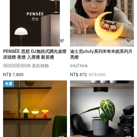
PENSÉE 思想 DJ無段式調光桌燈
迪士尼ufufy系列米奇米妮系列月
床頭燈 夜燈 入厝禮 新居禮
亮燈
SEEDDESIGN 喜的燈飾
InfoThink
NT$ 7,800
NT$ 872
NT$ 990
免運