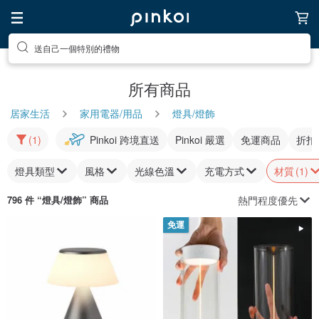
送自己一個特別的禮物
所有商品
居家生活
家用電器/用品
燈具/燈飾
(1)
Pinkoi 跨境直送
Pinkoi 嚴選
免運商品
折扣
燈具類型
風格
光線色溫
充電方式
材質
(1)
熱門程度優先
796 件 “
燈具/燈飾
” 商品
免運