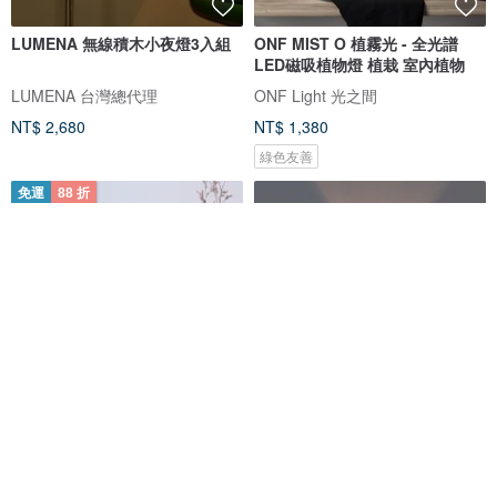
LUMENA 無線積木小夜燈3入組
ONF MIST O 植霧光 - 全光譜
LED磁吸植物燈 植栽 室內植物
LUMENA 台灣總代理
ONF Light 光之間
NT$ 2,680
NT$ 1,380
綠色友善
免運
88 折
4-14 kg 玫瑰鹽燈 I 原木底座 I 化
軟糖燈-Gummy 療癒軟糖夜燈 床
煞淨化 財位 限宅配
頭燈
SALTLIFE鹽夢工場
Softroom軟房間