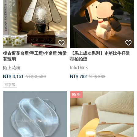
復古窗花台燈/手工燈/小桌燈 海棠
【馬上成功系列】史努比牛仔造
花玻璃
型拍拍燈
陌上花喵
InfoThink
NT$ 3,151
NT$ 3,580
NT$ 782
NT$ 888
可客製
65 折