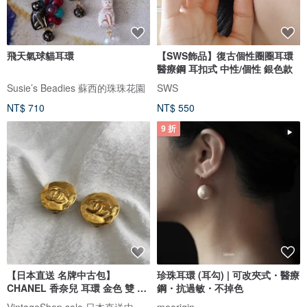
飛天氣球貓耳環
【SWS飾品】復古個性圈圈耳環
醫療鋼 耳扣式 中性/個性 銀色款
Susie’s Beadies 蘇西的珠珠花園
SWS
NT$ 710
NT$ 550
9 折
【日本直送 名牌中古包】
珍珠耳環 (耳勾) | 可改夾式・醫療
CHANEL 香奈兒 耳環 金色 雙 C
鋼・抗過敏・不掉色
Logo vintage 古董 jdncgd
VintageShop solo 日本直送中古包專賣店
moorigin