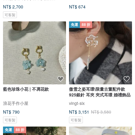
NT$ 2,700
NT$ 674
可客製
免運
88 折
藍色珍珠小花 | 不凋花款
傲雪之姿耳環\限量古董配件款
925銀針 耳夾 夾式耳環 婚禮飾品
浪花手作小屋
vingt-six
NT$ 790
NT$ 3,151
NT$ 3,580
可客製
可客製
免運
88 折