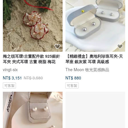
梅之頌耳環\古董配件款 925銀針
【精緻禮盒】奧地利珍珠耳夾-天
耳夾 夾式耳環 古董 樹脂 梅花
琴座 銀灰紫 耳環 高級感
vingt-six
The Moon 牧光質感飾品
NT$ 3,151
NT$ 3,580
NT$ 880
可客製
可客製