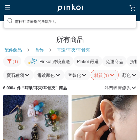
前往尋找靈感吧
所有商品
配件飾品
首飾
耳環/耳夾/耳骨夾
(1)
Pinkoi 跨境直送
Pinkoi 嚴選
免運商品
折扣
寶石種類
電鍍顏色
客製化
材質
(1)
顏色
熱門程度優先
6,000+ 件 “
耳環/耳夾/耳骨夾
” 商品