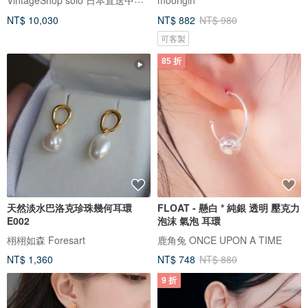
NT$ 10,030
NT$ 882
NT$ 980
可客製
85 折
天然淡水巴洛克珍珠幾何耳環
FLOAT - 懸白 * 純銀 透明 壓克力
E002
泡沫 氣泡 耳環
栩栩如森 Foresart
鹿角兔 ONCE UPON A TIME
NT$ 1,360
NT$ 748
NT$ 880
9 折