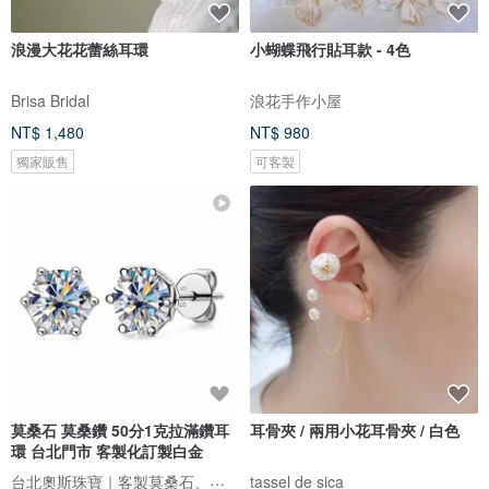
浪漫大花花蕾絲耳環
小蝴蝶飛行貼耳款 - 4色
Brisa Bridal
浪花手作小屋
NT$ 1,480
NT$ 980
獨家販售
可客製
莫桑石 莫桑鑽 50分1克拉滿鑽耳
耳骨夾 / 兩用小花耳骨夾 / 白色
環 台北門市 客製化訂製白金
台北奧斯珠寶｜客製莫桑石、莫桑鑽、GIA鑽石、彩色寶石
tassel de sica