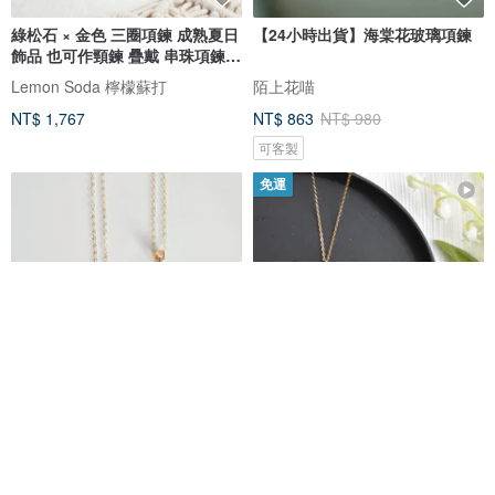
綠松石 × 金色 三圈項鍊 成熟夏日
【24小時出貨】海棠花玻璃項鍊
飾品 也可作頸鍊 疊戴 串珠項鍊
襯托白T
Lemon Soda 檸檬蘇打
陌上花喵
NT$ 1,767
NT$ 863
NT$ 980
可客製
免運
鬱金香之歌刺繡項鍊
真鈴蘭 × 淡水珍珠 項鍊
SHACCY Jewelry
Coloring🌼