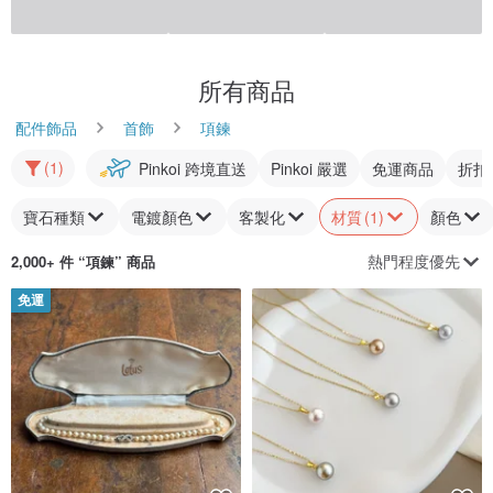
所有商品
配件飾品
首飾
項鍊
(1)
Pinkoi 跨境直送
Pinkoi 嚴選
免運商品
折扣
寶石種類
電鍍顏色
客製化
材質
(1)
顏色
熱門程度優先
2,000+ 件 “
項鍊
” 商品
免運