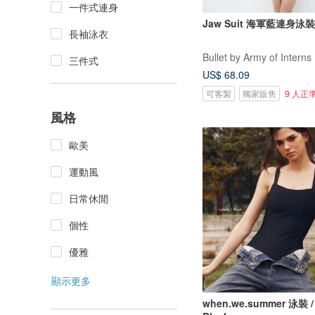
一件式連身
Jaw Suit 海軍藍連身泳裝 
長袖泳衣
Bullet by Army of Interns
三件式
US$ 68.09
可客製
獨家販售
9 人正
風格
歐美
運動風
日常休閒
個性
優雅
顯示更多
when.we.summer 泳裝 / L