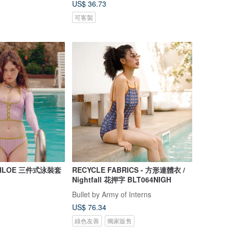
US$ 36.73
可客製
y CHLOE 三件式泳裝套
RECYCLE FABRICS - 方形連體衣 /
Nightfall 花押字 BLT064NIGH
Bullet by Army of Interns
US$ 76.34
綠色友善
獨家販售