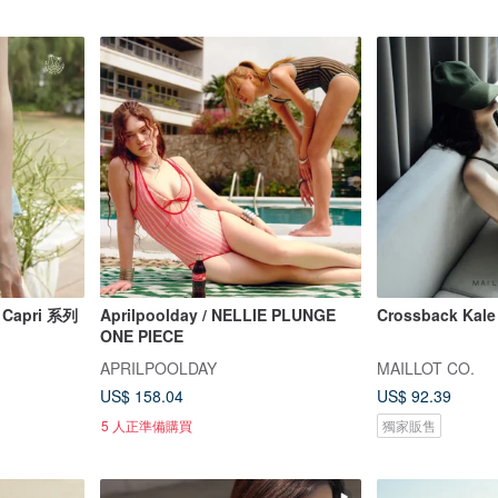
 Capri 系列
Aprilpoolday / NELLIE PLUNGE
Crossback Ka
ONE PIECE
APRILPOOLDAY
MAILLOT CO.
US$ 158.04
US$ 92.39
5 人正準備購買
獨家販售