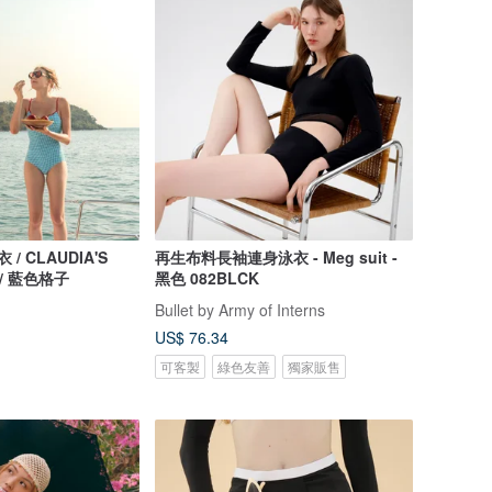
衣 / CLAUDIA'S
再生布料長袖連身泳衣 - Meg suit -
 / 藍色格子
黑色 082BLCK
Bullet by Army of Interns
US$ 76.34
可客製
綠色友善
獨家販售