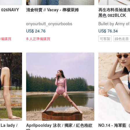
026NAVY
清倉特賣 // Vacay - 檸檬萊姆
再生布料長袖連身泳衣 
黑色 082BLCK
onyourbutt_onyourboobs
Bullet by Army of
US$ 24.76
US$ 76.34
準備購買
8 人正準備購買
可客製
綠色友善
a lady /
Aprilpoolday 泳衣 / 獨家 / 紅色格紋
NO.14 - 海軍