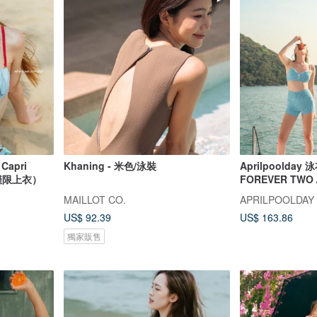
Capri
Khaning - 米色/泳裝
Aprilpoolday 泳
ra（僅限上衣）
FOREVER TWO
MAILLOT CO.
APRILPOOLDAY
US$ 92.39
US$ 163.86
獨家販售