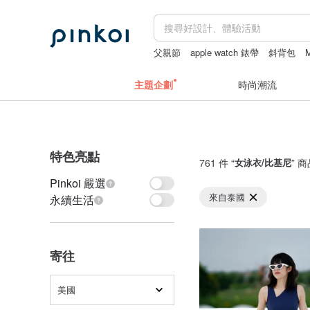
父親節
apple watch 錶帶
斜背包
M
主題企劃
時尚潮流
特色亮點
761 件 “
女泳衣/比基尼
” 
Pinkoi 嚴選
來自泰國
永續生活
寄往
美國