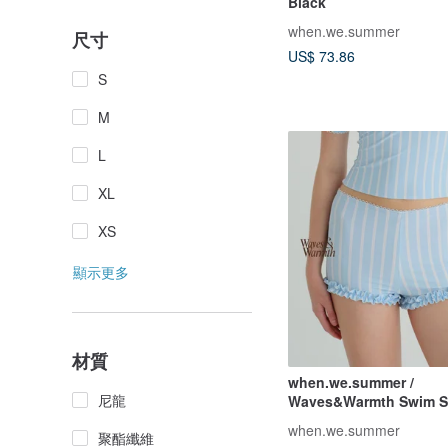
Black
when.we.summer
尺寸
US$ 73.86
S
M
L
XL
XS
顯示更多
材質
when.we.summer /
尼龍
Waves&Warmth Swim S
裝)
when.we.summer
聚酯纖維