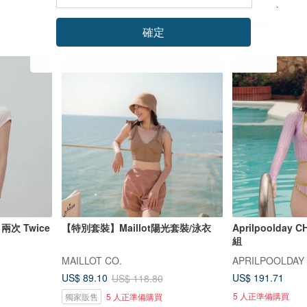
US$ 163.86
US$ 64.74
5 人正準備購買
獨家販售
確定
75 折
 兩次 Twice
【特別套裝】Maillot陽光套裝/泳衣
Aprilpoolda
組
MAILLOT CO.
APRILPOOLDAY
US$ 191.71
US$ 89.10
US$ 118.80
5 人正準備購買
獨家販售
5 人正準備購買