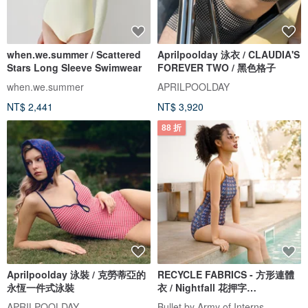
when.we.summer / Scattered
Aprilpoolday 泳衣 / CLAUDIA'S
Stars Long Sleeve Swimwear
FOREVER TWO / 黑色格子
when.we.summer
APRILPOOLDAY
NT$ 2,441
NT$ 3,920
88 折
Aprilpoolday 泳裝 / 克勞蒂亞的
RECYCLE FABRICS - 方形連體
永恆一件式泳裝
衣 / Nightfall 花押字
BLT064NIGH
APRILPOOLDAY
Bullet by Army of Interns