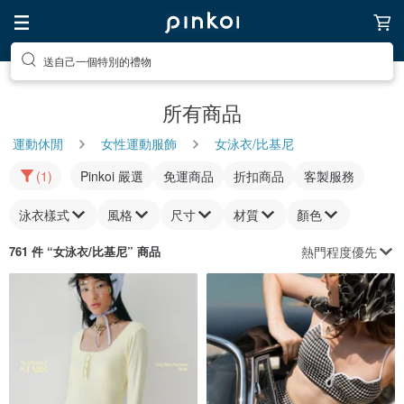
送自己一個特別的禮物
所有商品
運動休閒
女性運動服飾
女泳衣/比基尼
(1)
Pinkoi 嚴選
免運商品
折扣商品
客製服務
泳衣樣式
風格
尺寸
材質
顏色
熱門程度優先
761 件 “
女泳衣/比基尼
” 商品