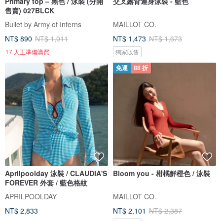
Primary top – 黑色 / 泳裝 (分開
交叉露背連身泳裝 - 藍色
售賣) 027BLCK
Bullet by Army of Interns
MAILLOT CO.
NT$ 890
NT$ 1,011
NT$ 1,473
NT$ 1,673
17 人正準備購買
獨家販售
免運
88 折
Aprilpoolday 泳裝 / CLAUDIA'S
Bloom you - 柑橘鮮橙色 / 泳裝
FOREVER 外套 / 藍色格紋
APRILPOOLDAY
MAILLOT CO.
NT$ 2,833
NT$ 2,101
NT$ 2,387