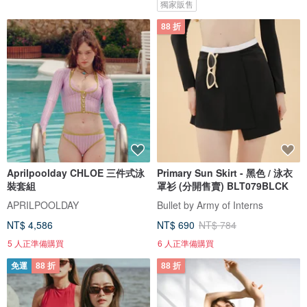
獨家販售
88 折
Aprilpoolday CHLOE 三件式泳
Primary Sun Skirt - 黑色 / 泳衣
裝套組
罩衫 (分開售賣) BLT079BLCK
APRILPOOLDAY
Bullet by Army of Interns
NT$ 4,586
NT$ 690
NT$ 784
5 人正準備購買
6 人正準備購買
免運
88 折
88 折