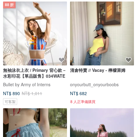
88 折
無袖泳衣上衣 / Primary 背心款－
清倉特賣 // Vacay - 檸檬萊姆
水彩印花【單品販售】034WATE
Bullet by Army of Interns
onyourbutt_onyourboobs
NT$ 890
NT$ 1,011
NT$ 682
可客製
8 人正準備購買