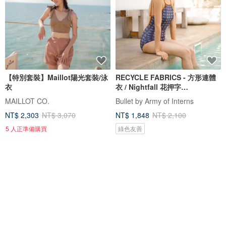
【特別套裝】Maillot陽光套裝/泳
RECYCLE FABRICS - 方形連體
衣
衣 / Nightfall 花押字
BLT064NIGH
MAILLOT CO.
Bullet by Army of Interns
NT$ 2,303
NT$ 3,070
NT$ 1,848
NT$ 2,100
5 人正準備購買
綠色友善
88 折
免運
88 折