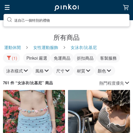
送自己一個特別的禮物
所有商品
運動休閒
女性運動服飾
女泳衣/比基尼
(1)
Pinkoi 嚴選
免運商品
折扣商品
客製服務
泳衣樣式
風格
尺寸
材質
顏色
熱門程度優先
761 件 “
女泳衣/比基尼
” 商品