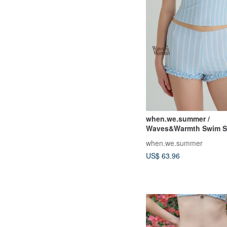
when.we.summer /
Waves&Warmth Swim S
裝)
when.we.summer
US$ 63.96