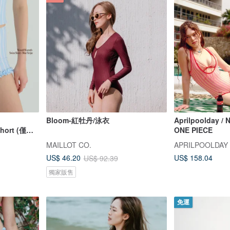
Bloom-紅牡丹/泳衣
Aprilpoolday /
hort (僅褲
ONE PIECE
MAILLOT CO.
APRILPOOLDAY
US$ 158.04
US$ 46.20
US$ 92.39
獨家販售
免運