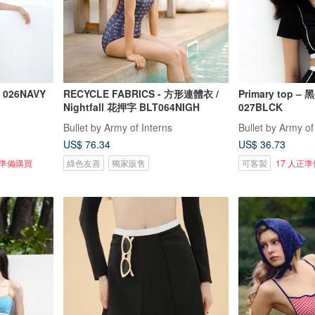
026NAVY
RECYCLE FABRICS - 方形連體衣 /
Primary top –
Nightfall 花押字 BLT064NIGH
027BLCK
Bullet by Army of Interns
Bullet by Army of
US$ 76.34
US$ 36.73
正準備購買
綠色友善
獨家販售
可客製
17 人正