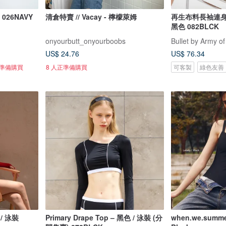
026NAVY
清倉特賣 // Vacay - 檸檬萊姆
再生布料長袖連身泳衣 
黑色 082BLCK
onyourbutt_onyourboobs
Bullet by Army of
US$ 24.76
US$ 76.34
正準備購買
8 人正準備購買
可客製
綠色友善
 / 泳裝
Primary Drape Top – 黑色 / 泳裝 (分
when.we.summer