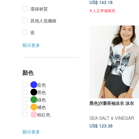
US$ 143.18
環保材質
9 人正準備購買
其他人造纖維
瓷
顯示更多
顏色
藍色
黑色
綠色
黑色沙灘長袖泳衣 泳衣
橘色
粉紅色
SEA SALT & VINEGAR
US$ 123.38
顯示更多