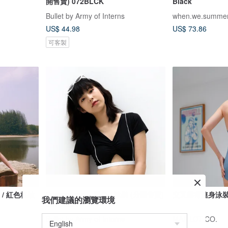
開售賣) 072BLCK
Black
Bullet by Army of Interns
when.we.summe
US$ 44.98
US$ 73.86
可客製
獨家 / 紅色格紋
Primary top – 黑色 / 泳裝 (分開售賣)
交叉露背連身泳裝 
我們建議的瀏覽環境
027BLCK
Bullet by Army of Interns
MAILLOT CO.