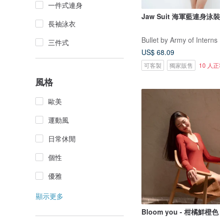
一件式連身
Jaw Suit 海軍藍連身泳裝 
長袖泳衣
Bullet by Army of Interns
三件式
US$ 68.09
可客製
獨家販售
10 人
風格
歐美
運動風
日常休閒
個性
優雅
顯示更多
Bloom you - 柑橘鮮橙色