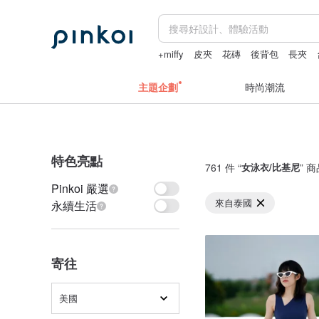
+miffy
皮夾
花磚
後背包
長夾
巴洛克珍珠
主題企劃
時尚潮流
特色亮點
761 件 “
女泳衣/比基尼
” 
Pinkoi 嚴選
來自泰國
永續生活
寄往
美國