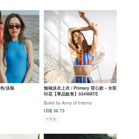
淺綠色/泳裝
無袖泳衣上衣 / Primary 背心款－水彩
印花【單品販售】034WATE
Bullet by Army of Interns
US$ 36.73
可客製