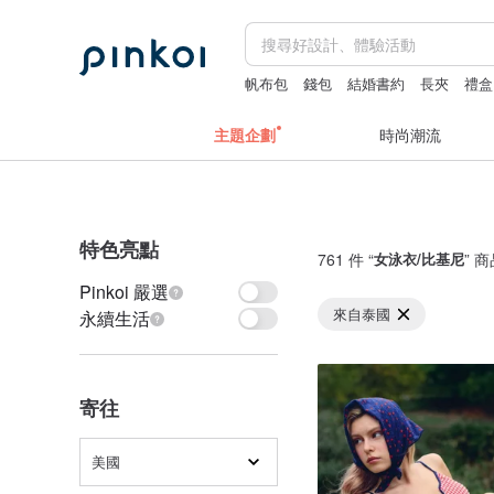
帆布包
錢包
結婚書約
長夾
禮盒
主題企劃
時尚潮流
特色亮點
761 件 “
女泳衣/比基尼
” 
Pinkoi 嚴選
來自泰國
永續生活
寄往
美國