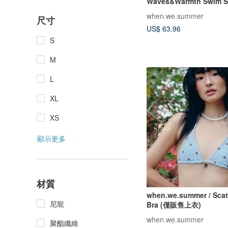
Waves&Warmth Swim S
裝)
when.we.summer
尺寸
US$ 63.96
S
M
L
XL
XS
顯示更多
材質
when.we.summer / Scat
尼龍
Bra (僅販售上衣)
when.we.summer
聚酯纖維