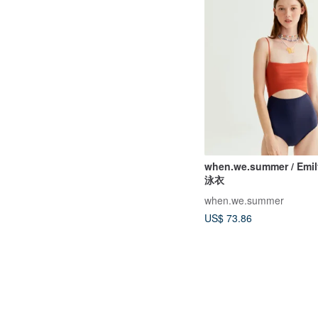
when.we.summer / Em
泳衣
when.we.summer
US$ 73.86