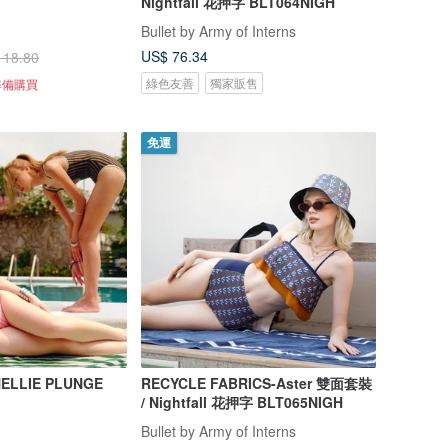
Nightfall 花押字 BLT064NIGH
Bullet by Army of Interns
US$ 76.34
118.80
綠色友善
獨家販售
準備購買
免運
 NELLIE PLUNGE
RECYCLE FABRICS-Aster 雙面套裝
/ Nightfall 花押字 BLT065NIGH
Bullet by Army of Interns