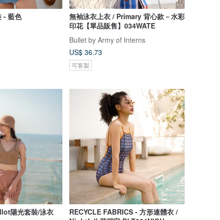
- 藍色
無袖泳衣上衣 / Primary 背心款－水彩
印花【單品販售】034WATE
Bullet by Army of Interns
US$ 36.73
可客製
lot陽光套裝/泳衣
RECYCLE FABRICS - 方形連體衣 /