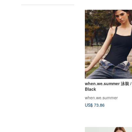
when.we.summer 泳裝 / L
Black
when.we.summer
US$ 73.86