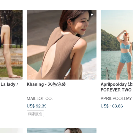
a lady /
Khaning - 米色/泳裝
Aprilpoolday 泳
FOREVER TWO
MAILLOT CO.
APRILPOOLDAY
US$ 92.39
US$ 163.86
獨家販售