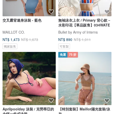
交叉露背連身泳裝 - 藍色
無袖泳衣上衣 / Primary 背心款－
水彩印花【單品販售】034WATE
MAILLOT CO.
Bullet by Army of Interns
NT$ 1,473
NT$ 1,673
NT$ 890
NT$ 1,011
獨家販售
可客製
免運
75 折
Aprilpoolday 泳裝 / 克勞蒂亞的
【特別套裝】Maillot陽光套裝/泳
永恆一件式泳裝
衣