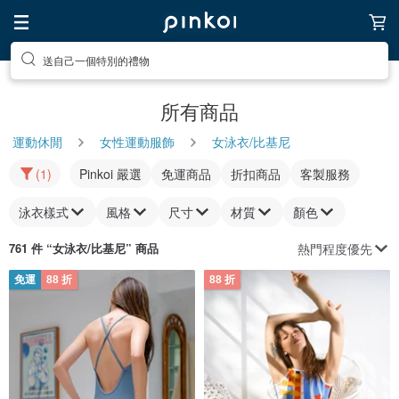
送自己一個特別的禮物
所有商品
運動休閒
女性運動服飾
女泳衣/比基尼
(1)
Pinkoi 嚴選
免運商品
折扣商品
客製服務
泳衣樣式
風格
尺寸
材質
顏色
熱門程度優先
761 件 “
女泳衣/比基尼
” 商品
免運
88 折
88 折