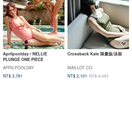
Aprilpoolday / NELLIE
Crossback Kale 限量版/泳裝
PLUNGE ONE PIECE
APRILPOOLDAY
MAILLOT CO.
NT$ 3,781
NT$ 2,101
NT$ 2,387
5 人正準備購買
獨家販售
88 折