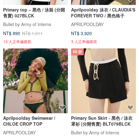
Primary top – 黑色 / 泳裝 (分開
Aprilpoolday 泳衣 / CLAUDIA'S
售賣) 027BLCK
FOREVER TWO / 黑色格子
Bullet by Army of Interns
APRILPOOLDAY
NT$ 890
NT$ 1,011
NT$ 3,920
13 人正準備購買
5 人正準備購買
88 折
Aprilpoolday Swimwear /
Primary Sun Skirt - 黑色 / 泳衣
CHLOE CROP TOP
罩衫 (分開售賣) BLT079BLCK
APRILPOOLDAY
Bullet by Army of Interns