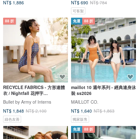
NT$ 1,886
NT$ 690
NT$ 784
可客製
88 折
免運
88 折
RECYCLE FABRICS - 方形連體
maillot 10 週年系列 - 經典連身泳
衣 / Nightfall 花押字
裝 ss2026
BLT064NIGH
Bullet by Army of Interns
MAILLOT CO.
NT$ 1,848
NT$ 2,100
NT$ 1,640
NT$ 1,863
綠色友善
獨家販售
免運
88 折