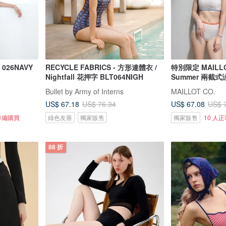
026NAVY
RECYCLE FABRICS - 方形連體衣 /
特別限定 MAILLO
Nightfall 花押字 BLT064NIGH
Summer 兩截式
Bullet by Army of Interns
MAILLOT CO.
US$ 67.18
US$ 67.08
US$ 76.34
US$ 
準備購買
綠色友善
獨家販售
獨家販售
10 人
88 折