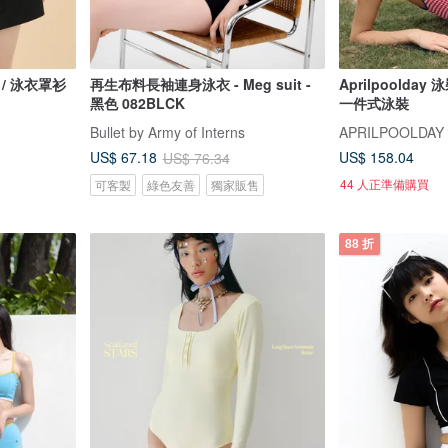
黑色 / 泳衣罩衫
再生布料長袖連身泳衣 - Meg suit -
Aprilpoolda
黑色 082BLCK
一件式泳裝
Bullet by Army of Interns
APRILPOOLDAY
US$ 158.04
US$ 67.18
US$ 76.34
44 人正準備購買
可客製
綠色友善
獨家販售
88 折