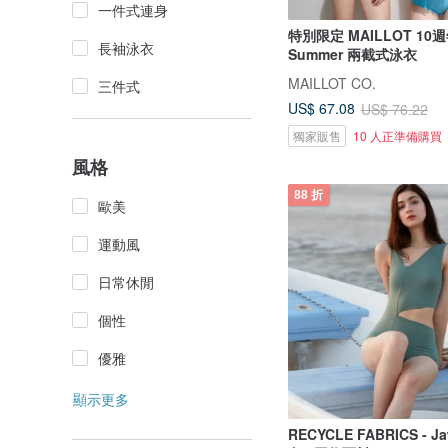
一件式連身
特別限定 MAILLOT 10週
長袖泳衣
Summer 兩截式泳衣
MAILLOT CO.
三件式
US$ 67.08
US$ 76.22
獨家販售
10 人正準備購買
風格
88 折
歐美
運動風
日常休閒
個性
優雅
顯示更多
RECYCLE FABRICS - Jaw s