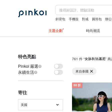
斜背包
手機殼
對戒
圓筒包
辦公
主題企劃
時尚潮流
特色亮點
761 件 “
女泳衣/比基尼
” 
Pinkoi 嚴選
來自泰國
永續生活
88 折
寄往
美國