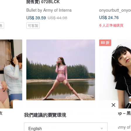
開售賣) 072BLCK
Bullet by Army of Interns
onyourbutt_onyo
US$ 24.76
US$ 39.59
US$ 44.98
6 人正準備購買
售
可客製
88 折
衣
Aprilpoolday 泳衣 / 獨家 / 紅色格紋
Primary top –
我們建議的瀏覽環境
呢
027BLCK
APRILPOOLDAY
Bullet by Army of