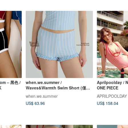
tom – 黑色 /
when.we.summer /
Aprilpoolday /
K
Waves&Warmth Swim Short (僅褲
ONE PIECE
裝)
when.we.summer
APRILPOOLDAY
US$ 63.96
US$ 158.04