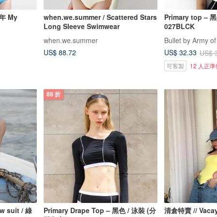
年 My
when.we.summer / Scattered Stars
Primary top –
Long Sleeve Swimwear
027BLCK
when.we.summer
Bullet by Army of
US$ 88.72
US$ 32.33
US$ 
可客製
12 人正
88 折
uit / 綠
Primary Drape Top – 黑色 / 泳裝 (分
清倉特賣 // Vaca