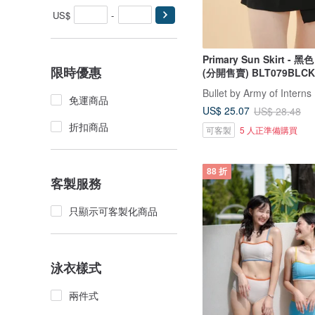
US$
-
Primary Sun Skirt - 
限時優惠
(分開售賣) BLT079BLCK
Bullet by Army of Interns
免運商品
US$ 25.07
US$ 28.48
折扣商品
可客製
5 人正準備購買
88 折
客製服務
只顯示可客製化商品
泳衣樣式
兩件式