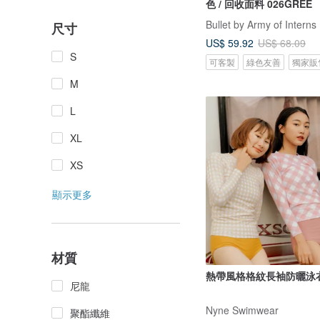
色 / 回收面料 026GREE
Bullet by Army of Interns
尺寸
US$ 59.92
US$ 68.09
S
可客製
綠色友善
獨家販
M
L
XL
XS
顯示更多
材質
熱帶風格格紋長袖防曬泳
尼龍
Nyne Swimwear
聚酯纖維