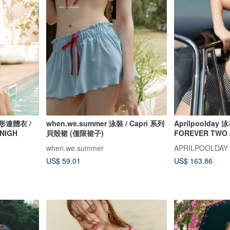
方形連體衣 /
when.we.summer 泳裝 / Capri 系列
Aprilpoolday 泳
4NIGH
貝殼裙 (僅限裙子)
FOREVER TWO
when.we.summer
APRILPOOLDAY
US$ 59.01
US$ 163.86