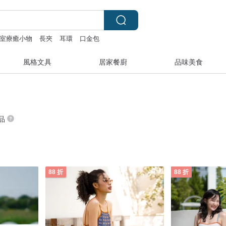
室療癒小物
長夾
耳環
口金包
風格文具
居家餐廚
品味美食
商品
88 折
88 折