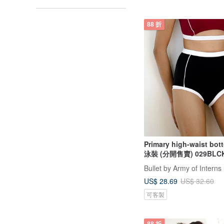
88 折
Primary high-waist bot
泳裝 (分開售賣) 029BLC
Bullet by Army of Interns
US$ 28.69
US$ 32.60
可客製