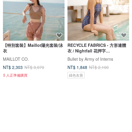
【特別套裝】Maillot陽光套裝/泳
RECYCLE FABRICS - 方形連體
衣
衣 / Nightfall 花押字
BLT064NIGH
MAILLOT CO.
Bullet by Army of Interns
NT$ 2,303
NT$ 3,070
NT$ 1,848
NT$ 2,100
5 人正準備購買
綠色友善
88 折
免運
88 折