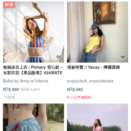
88 折
無袖泳衣上衣 / Primary 背心款－
清倉特賣 // Vacay - 檸檬萊姆
水彩印花【單品販售】034WATE
Bullet by Army of Interns
onyourbutt_onyourboobs
NT$ 890
NT$ 1,011
NT$ 682
可客製
8 人正準備購買