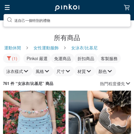
送自己一個特別的禮物
所有商品
運動休閒
女性運動服飾
女泳衣/比基尼
(1)
Pinkoi 嚴選
免運商品
折扣商品
客製服務
泳衣樣式
風格
尺寸
材質
顏色
熱門程度優先
761 件 “
女泳衣/比基尼
” 商品