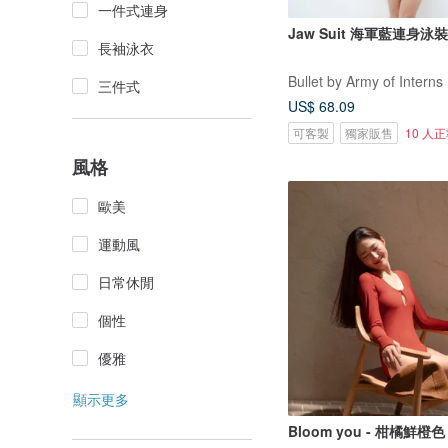
一件式連身
Jaw Suit 海軍藍連身泳裝 
長袖泳衣
Bullet by Army of Interns
三件式
US$ 68.09
可客製
獨家販售
10 人
風格
歐美
運動風
日常休閒
個性
優雅
顯示更多
Bloom you - 柑橘鮮橙色