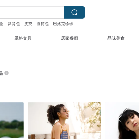
物
斜背包
皮夾
圓筒包
巴洛克珍珠
風格文具
居家餐廚
品味美食
商品