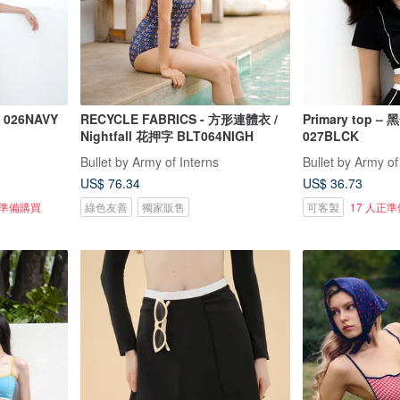
026NAVY
RECYCLE FABRICS - 方形連體衣 /
Primary top –
Nightfall 花押字 BLT064NIGH
027BLCK
Bullet by Army of Interns
Bullet by Army of
US$ 76.34
US$ 36.73
正準備購買
綠色友善
獨家販售
可客製
17 人正