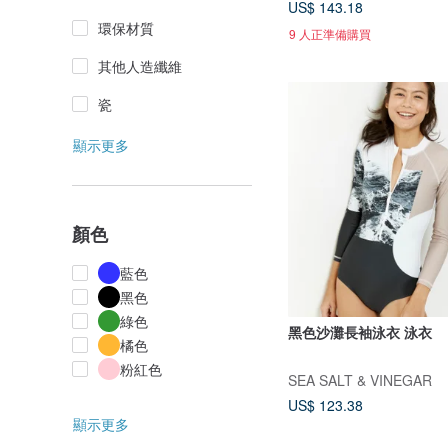
US$ 143.18
環保材質
9 人正準備購買
其他人造纖維
瓷
顯示更多
顏色
藍色
黑色
綠色
黑色沙灘長袖泳衣 泳衣
橘色
粉紅色
SEA SALT & VINEGAR
US$ 123.38
顯示更多