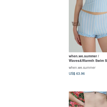
when.we.summer /
Waves&Warmth Swim S
裝)
when.we.summer
US$ 63.96