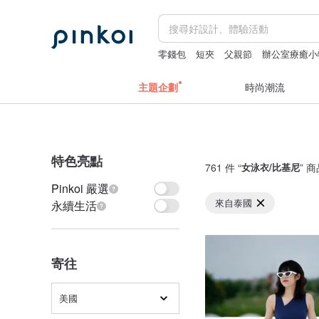
零錢包
短夾
父親節
辦公室療癒小
主題企劃
時尚潮流
特色亮點
761 件 “
女泳衣/比基尼
” 
Pinkoi 嚴選
來自泰國
永續生活
寄往
美國