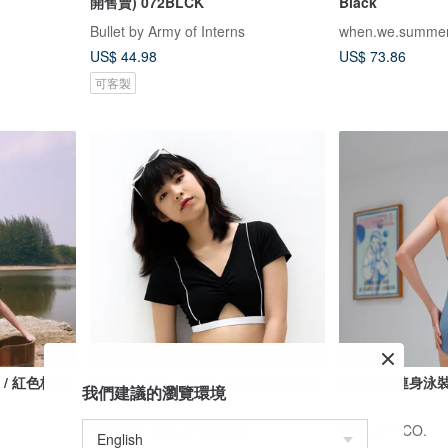
開售賣) 072BLCK
Black
Bullet by Army of Interns
when.we.summe
US$ 44.98
US$ 73.86
可客製
獨家 / 紅色格紋
Primary top – 黑色 / 泳裝 (分開售賣)
交叉露背連身泳裝 
我們建議的瀏覽環境
027BLCK
Bullet by Army of Interns
MAILLOT CO.