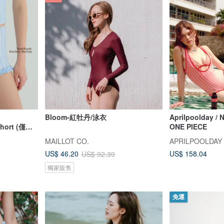
Bloom-紅牡丹/泳衣
Aprilpoolday /
hort (僅褲
ONE PIECE
MAILLOT CO.
APRILPOOLDAY
US$ 158.04
US$ 46.20
US$ 92.39
獨家販售
免運