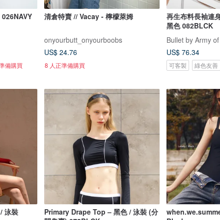
026NAVY
清倉特賣 // Vacay - 檸檬萊姆
再生布料長袖連身泳衣 
黑色 082BLCK
onyourbutt_onyourboobs
Bullet by Army of
US$ 24.76
US$ 76.34
正準備購買
8 人正準備購買
可客製
綠色友善
 / 泳裝
Primary Drape Top – 黑色 / 泳裝 (分
when.we.summer