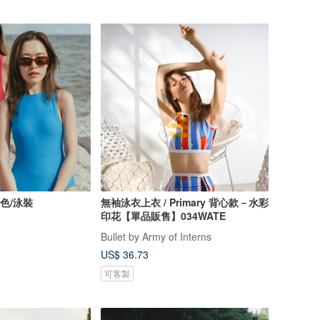
淺綠色/泳裝
無袖泳衣上衣 / Primary 背心款－水彩
印花【單品販售】034WATE
Bullet by Army of Interns
US$ 36.73
可客製