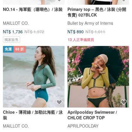
NO.14 - 海軍藍（珊瑚色）/ 泳裝
Primary top – 黑色 / 泳裝 (分開
售賣) 027BLCK
MAILLOT CO.
Bullet by Army of Interns
NT$ 1,736
NT$ 1,972
NT$ 890
NT$ 1,011
獨家販售
13 人正準備購買
免運
88 折
Chloe - 薄荷綠 / 加勒比海藍 / 泳
Aprilpoolday Swimwear /
裝
CHLOE CROP TOP
MAILLOT CO.
APRILPOOLDAY