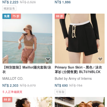
NT$ 2,223
NT$ 2,526
NT$ 1,886
獨家販售
免運
75 折
88 折
【特別套裝】Maillot陽光套裝/泳
Primary Sun Skirt - 黑色 / 泳衣
衣
罩衫 (分開售賣) BLT079BLCK
MAILLOT CO.
Bullet by Army of Interns
NT$ 2,303
NT$ 3,070
NT$ 690
NT$ 784
5 人正準備購買
可客製
88 折