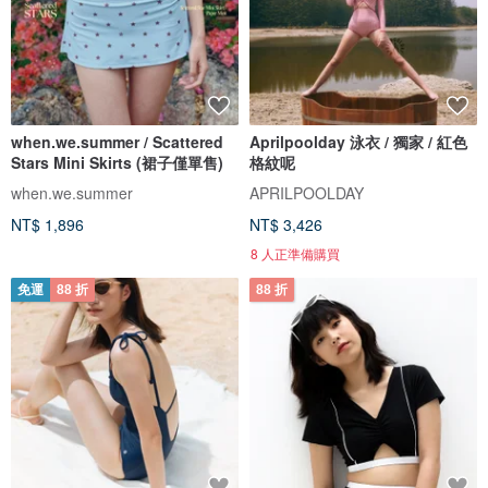
when.we.summer / Scattered
Aprilpoolday 泳衣 / 獨家 / 紅色
Stars Mini Skirts (裙子僅單售)
格紋呢
when.we.summer
APRILPOOLDAY
NT$ 1,896
NT$ 3,426
8 人正準備購買
免運
88 折
88 折