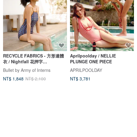
RECYCLE FABRICS - 方形連體
Aprilpoolday / NELLIE
衣 / Nightfall 花押字
PLUNGE ONE PIECE
BLT064NIGH
Bullet by Army of Interns
APRILPOOLDAY
NT$ 1,848
NT$ 2,100
NT$ 3,781
綠色友善
5 人正準備購買
免運
88 折
免運
88 折