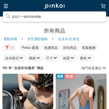
送自己一個特別的禮物
所有商品
運動休閒
女性運動服飾
女泳衣/比基尼
(1)
Pinkoi 嚴選
免運商品
折扣商品
客製服務
泳衣樣式
風格
尺寸
材質
顏色
熱門程度優先
761 件 “
女泳衣/比基尼
” 商品
免運
88 折