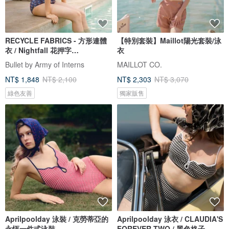
RECYCLE FABRICS - 方形連體
【特別套裝】Maillot陽光套裝/泳
衣 / Nightfall 花押字
衣
BLT064NIGH
Bullet by Army of Interns
MAILLOT CO.
NT$ 1,848
NT$ 2,100
NT$ 2,303
NT$ 3,070
綠色友善
獨家販售
Aprilpoolday 泳裝 / 克勞蒂亞的
Aprilpoolday 泳衣 / CLAUDIA'S
永恆一件式泳裝
FOREVER TWO / 黑色格子