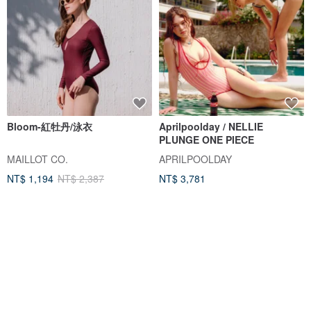
Bloom-紅牡丹/泳衣
Aprilpoolday / NELLIE
PLUNGE ONE PIECE
MAILLOT CO.
APRILPOOLDAY
NT$ 1,194
NT$ 2,387
NT$ 3,781
獨家販售
88 折
88 折