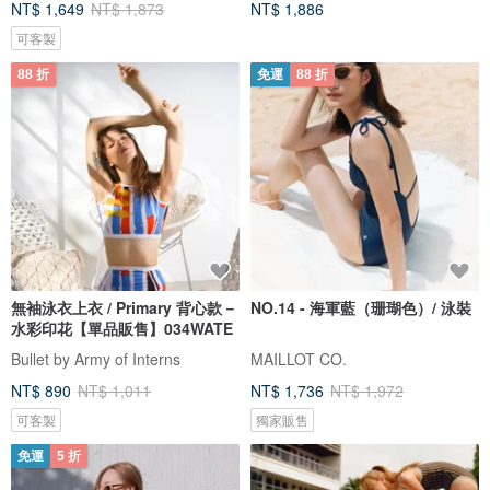
NT$ 1,649
NT$ 1,873
NT$ 1,886
可客製
88 折
免運
88 折
無袖泳衣上衣 / Primary 背心款－
NO.14 - 海軍藍（珊瑚色）/ 泳裝
水彩印花【單品販售】034WATE
Bullet by Army of Interns
MAILLOT CO.
NT$ 890
NT$ 1,011
NT$ 1,736
NT$ 1,972
可客製
獨家販售
免運
5 折