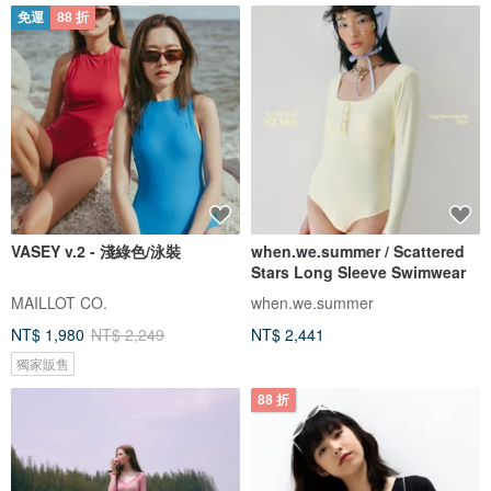
免運
88 折
VASEY v.2 - 淺綠色/泳裝
when.we.summer / Scattered
Stars Long Sleeve Swimwear
MAILLOT CO.
when.we.summer
NT$ 1,980
NT$ 2,249
NT$ 2,441
獨家販售
88 折