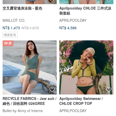
交叉露背連身泳裝 - 藍色
Aprilpoolday CHLOE 三件式泳
裝套組
MAILLOT CO.
APRILPOOLDAY
NT$ 1,473
NT$ 1,673
NT$ 4,586
獨家販售
88 折
RECYCLE FABRICS - Jaw suit /
Aprilpoolday Swimwear /
綠色 / 回收面料 026GREE
CHLOE CROP TOP
Bullet by Army of Interns
APRILPOOLDAY