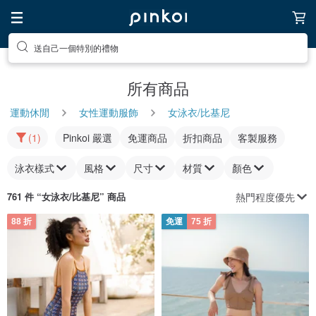
送自己一個特別的禮物
所有商品
運動休閒
女性運動服飾
女泳衣/比基尼
(1)
Pinkoi 嚴選
免運商品
折扣商品
客製服務
泳衣樣式
風格
尺寸
材質
顏色
熱門程度優先
761 件 “
女泳衣/比基尼
” 商品
88 折
免運
75 折