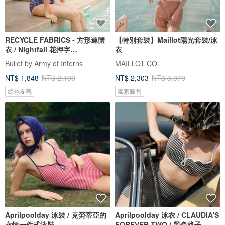
RECYCLE FABRICS - 方形連體
【特別套裝】Maillot陽光套裝/泳
衣 / Nightfall 花押字
衣
BLT064NIGH
Bullet by Army of Interns
MAILLOT CO.
NT$ 1,848
NT$ 2,100
NT$ 2,303
NT$ 3,070
綠色友善
獨家販售
Aprilpoolday 泳裝 / 克勞蒂亞的
Aprilpoolday 泳衣 / CLAUDIA'S
永恆一件式泳裝
FOREVER TWO / 黑色格子