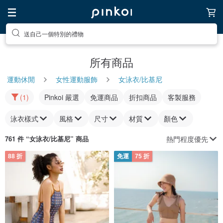
送自己一個特別的禮物
所有商品
運動休閒
女性運動服飾
女泳衣/比基尼
(1)
Pinkoi 嚴選
免運商品
折扣商品
客製服務
泳衣樣式
風格
尺寸
材質
顏色
熱門程度優先
761 件 “
女泳衣/比基尼
” 商品
88 折
免運
75 折