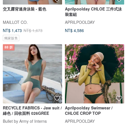
交叉露背連身泳裝 - 藍色
Aprilpoolday CHLOE 三件式泳
裝套組
MAILLOT CO.
APRILPOOLDAY
NT$ 1,473
NT$ 1,673
NT$ 4,586
獨家販售
88 折
RECYCLE FABRICS - Jaw suit /
Aprilpoolday Swimwear /
綠色 / 回收面料 026GREE
CHLOE CROP TOP
Bullet by Army of Interns
APRILPOOLDAY