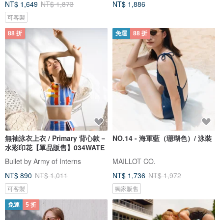
NT$ 1,649
NT$ 1,873
NT$ 1,886
可客製
88 折
免運
88 折
無袖泳衣上衣 / Primary 背心款－
NO.14 - 海軍藍（珊瑚色）/ 泳裝
水彩印花【單品販售】034WATE
Bullet by Army of Interns
MAILLOT CO.
NT$ 890
NT$ 1,011
NT$ 1,736
NT$ 1,972
可客製
獨家販售
免運
5 折