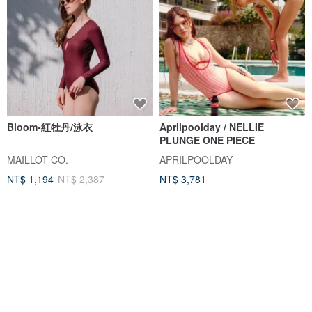
Bloom-紅牡丹/泳衣
Aprilpoolday / NELLIE
PLUNGE ONE PIECE
MAILLOT CO.
APRILPOOLDAY
NT$ 1,194
NT$ 2,387
NT$ 3,781
獨家販售
88 折
88 折