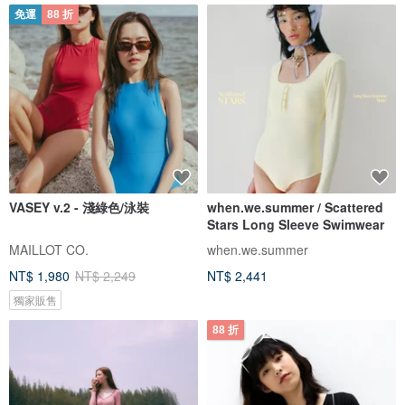
免運
88 折
VASEY v.2 - 淺綠色/泳裝
when.we.summer / Scattered
Stars Long Sleeve Swimwear
MAILLOT CO.
when.we.summer
NT$ 1,980
NT$ 2,249
NT$ 2,441
獨家販售
88 折