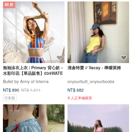
88 折
無袖泳衣上衣 / Primary 背心款－
清倉特賣 // Vacay - 檸檬萊姆
水彩印花【單品販售】034WATE
Bullet by Army of Interns
onyourbutt_onyourboobs
NT$ 890
NT$ 1,011
NT$ 682
可客製
8 人正準備購買