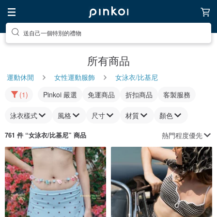
送自己一個特別的禮物
所有商品
運動休閒
女性運動服飾
女泳衣/比基尼
(1)
Pinkoi 嚴選
免運商品
折扣商品
客製服務
泳衣樣式
風格
尺寸
材質
顏色
熱門程度優先
761 件 “
女泳衣/比基尼
” 商品