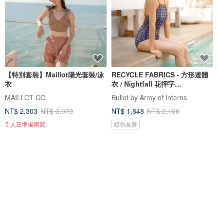
【特別套裝】Maillot陽光套裝/泳
RECYCLE FABRICS - 方形連體
衣
衣 / Nightfall 花押字
BLT064NIGH
MAILLOT CO.
Bullet by Army of Interns
NT$ 2,303
NT$ 3,070
NT$ 1,848
NT$ 2,100
5 人正準備購買
綠色友善
88 折
免運
88 折