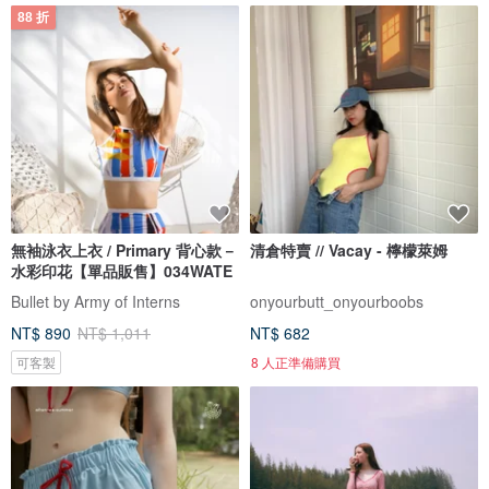
88 折
無袖泳衣上衣 / Primary 背心款－
清倉特賣 // Vacay - 檸檬萊姆
水彩印花【單品販售】034WATE
Bullet by Army of Interns
onyourbutt_onyourboobs
NT$ 890
NT$ 1,011
NT$ 682
可客製
8 人正準備購買