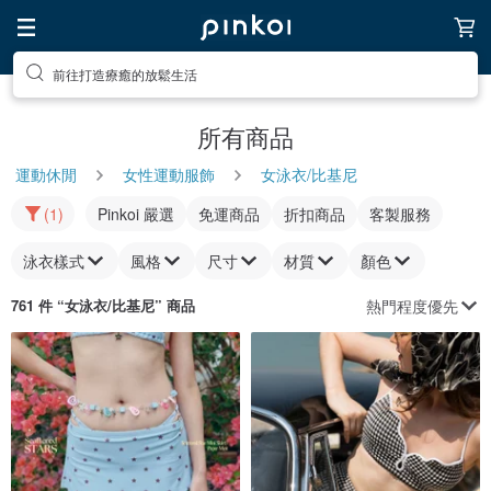
前往打造療癒的放鬆生活
所有商品
運動休閒
女性運動服飾
女泳衣/比基尼
(1)
Pinkoi 嚴選
免運商品
折扣商品
客製服務
泳衣樣式
風格
尺寸
材質
顏色
熱門程度優先
761 件 “
女泳衣/比基尼
” 商品