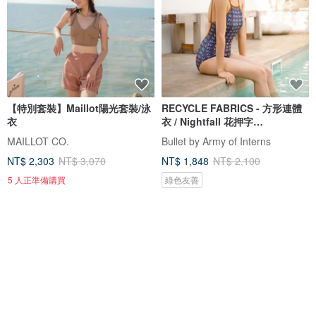
【特別套裝】Maillot陽光套裝/泳
RECYCLE FABRICS - 方形連體
衣
衣 / Nightfall 花押字
BLT064NIGH
MAILLOT CO.
Bullet by Army of Interns
NT$ 2,303
NT$ 3,070
NT$ 1,848
NT$ 2,100
5 人正準備購買
綠色友善
88 折
免運
88 折