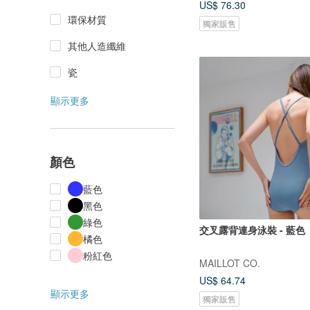
US$ 76.30
環保材質
獨家販售
其他人造纖維
瓷
顯示更多
顏色
藍色
黑色
綠色
交叉露背連身泳裝 - 藍色
橘色
粉紅色
MAILLOT CO.
US$ 64.74
顯示更多
獨家販售