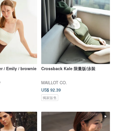
 / Emily / brownie
Crossback Kale 限量版/泳裝
r
MAILLOT CO.
US$ 92.39
獨家販售