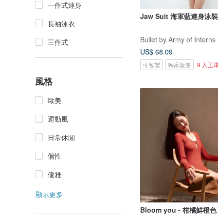
一件式連身
Jaw Suit 海軍藍連身泳裝 
長袖泳衣
Bullet by Army of Interns
三件式
US$ 68.09
可客製
獨家販售
9 人正
風格
歐美
運動風
日常休閒
個性
優雅
顯示更多
Bloom you - 柑橘鮮橙色