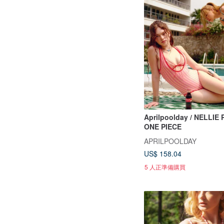
Aprilpoolday / NELLIE
ONE PIECE
APRILPOOLDAY
US$ 158.04
5 人正準備購買