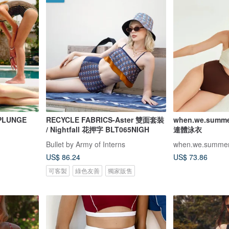
 PLUNGE
RECYCLE FABRICS-Aster 雙面套裝
when.we.summer
/ Nightfall 花押字 BLT065NIGH
連體泳衣
Bullet by Army of Interns
when.we.summe
US$ 86.24
US$ 73.86
可客製
綠色友善
獨家販售