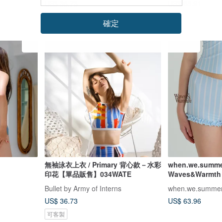
US$ 36.73
US$ 68.91
可客製
13 人正準備購買
確定
無袖泳衣上衣 / Primary 背心款－水彩
when.we.summe
印花【單品販售】034WATE
Waves&Warmth 
裝)
Bullet by Army of Interns
when.we.summe
US$ 36.73
US$ 63.96
可客製