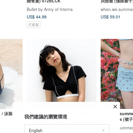
開售賣) 072BLCK
貝殼裙 (僅限裙子
Bullet by Army of Interns
when.we.summe
US$ 44.98
US$ 59.01
可客製
）/ 泳裝
Primary top – 黑色 / 泳裝 (分開售賣)
when.we.summer
我們建議的瀏覽環境
027BLCK
Mini Skirts (
Bullet by Army of Interns
when.we.summe