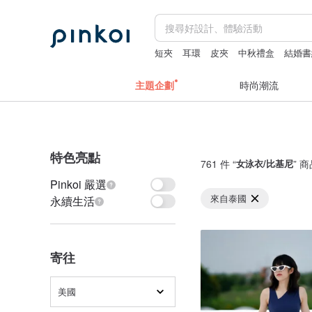
短夾
耳環
皮夾
中秋禮盒
結婚書
主題企劃
時尚潮流
特色亮點
761 件 “
女泳衣/比基尼
” 
Pinkoi 嚴選
來自泰國
永續生活
寄往
美國