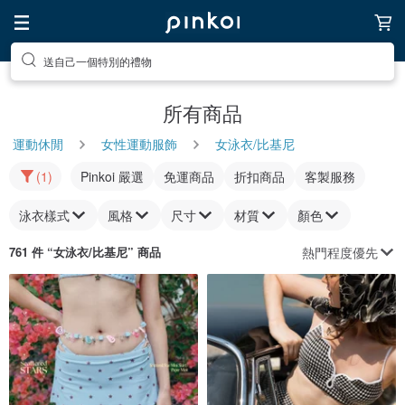
送自己一個特別的禮物
所有商品
運動休閒
女性運動服飾
女泳衣/比基尼
(1)
Pinkoi 嚴選
免運商品
折扣商品
客製服務
泳衣樣式
風格
尺寸
材質
顏色
熱門程度優先
761 件 “
女泳衣/比基尼
” 商品