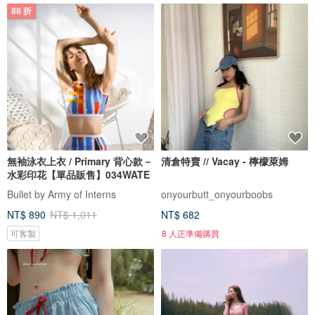
88 折
無袖泳衣上衣 / Primary 背心款－
清倉特賣 // Vacay - 檸檬萊姆
水彩印花【單品販售】034WATE
Bullet by Army of Interns
onyourbutt_onyourboobs
NT$ 890
NT$ 1,011
NT$ 682
可客製
8 人正準備購買