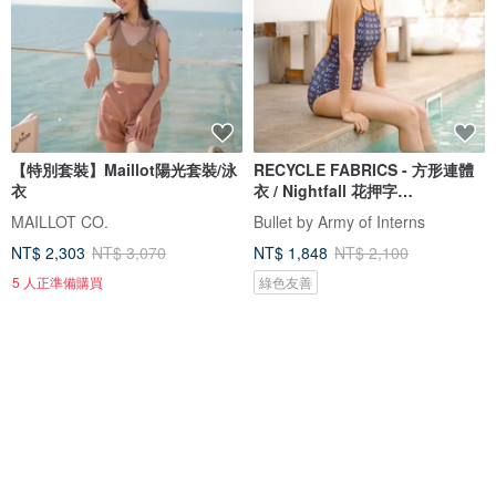
【特別套裝】Maillot陽光套裝/泳
RECYCLE FABRICS - 方形連體
衣
衣 / Nightfall 花押字
BLT064NIGH
MAILLOT CO.
Bullet by Army of Interns
NT$ 2,303
NT$ 3,070
NT$ 1,848
NT$ 2,100
5 人正準備購買
綠色友善
88 折
免運
88 折