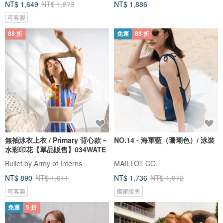
NT$ 1,649
NT$ 1,873
NT$ 1,886
可客製
88 折
免運
88 折
無袖泳衣上衣 / Primary 背心款－
NO.14 - 海軍藍（珊瑚色）/ 泳裝
水彩印花【單品販售】034WATE
Bullet by Army of Interns
MAILLOT CO.
NT$ 890
NT$ 1,011
NT$ 1,736
NT$ 1,972
可客製
獨家販售
免運
5 折