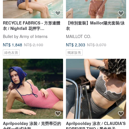
RECYCLE FABRICS - 方形連體
【特別套裝】Maillot陽光套裝/泳
衣 / Nightfall 花押字
衣
BLT064NIGH
Bullet by Army of Interns
MAILLOT CO.
NT$ 1,848
NT$ 2,100
NT$ 2,303
NT$ 3,070
綠色友善
獨家販售
Aprilpoolday 泳裝 / 克勞蒂亞的
Aprilpoolday 泳衣 / CLAUDIA'S
永恆一件式泳裝
FOREVER TWO / 黑色格子