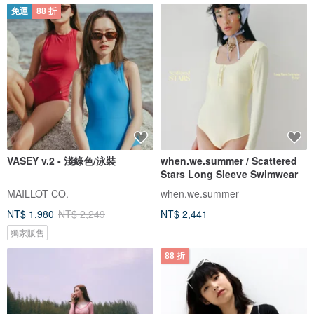
免運
88 折
VASEY v.2 - 淺綠色/泳裝
when.we.summer / Scattered
Stars Long Sleeve Swimwear
MAILLOT CO.
when.we.summer
NT$ 1,980
NT$ 2,249
NT$ 2,441
獨家販售
88 折