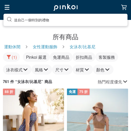
送自己一個特別的禮物
所有商品
運動休閒
女性運動服飾
女泳衣/比基尼
(1)
Pinkoi 嚴選
免運商品
折扣商品
客製服務
泳衣樣式
風格
尺寸
材質
顏色
熱門程度優先
761 件 “
女泳衣/比基尼
” 商品
88 折
免運
75 折