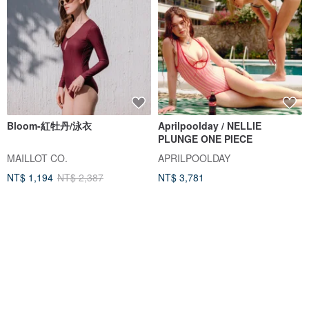
Bloom-紅牡丹/泳衣
Aprilpoolday / NELLIE
PLUNGE ONE PIECE
MAILLOT CO.
APRILPOOLDAY
NT$ 1,194
NT$ 2,387
NT$ 3,781
獨家販售
88 折
88 折