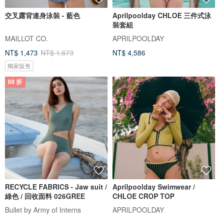
交叉露背連身泳裝 - 藍色
Aprilpoolday CHLOE 三件式泳
裝套組
MAILLOT CO.
APRILPOOLDAY
NT$ 1,473
NT$ 1,673
NT$ 4,586
獨家販售
88 折
RECYCLE FABRICS - Jaw suit /
Aprilpoolday Swimwear /
綠色 / 回收面料 026GREE
CHLOE CROP TOP
Bullet by Army of Interns
APRILPOOLDAY