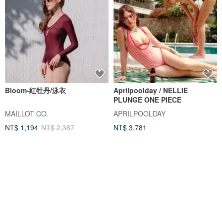
Bloom-紅牡丹/泳衣
Aprilpoolday / NELLIE
PLUNGE ONE PIECE
MAILLOT CO.
APRILPOOLDAY
NT$ 1,194
NT$ 2,387
NT$ 3,781
獨家販售
88 折
88 折