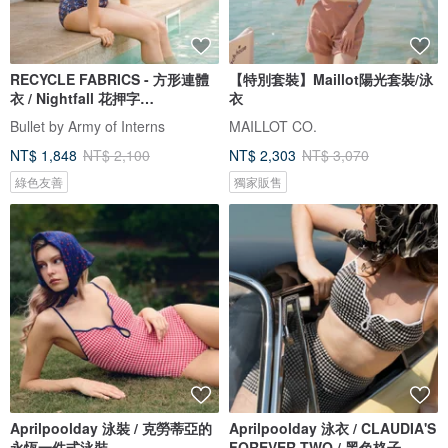
RECYCLE FABRICS - 方形連體
【特別套裝】Maillot陽光套裝/泳
衣 / Nightfall 花押字
衣
BLT064NIGH
Bullet by Army of Interns
MAILLOT CO.
NT$ 1,848
NT$ 2,100
NT$ 2,303
NT$ 3,070
綠色友善
獨家販售
Aprilpoolday 泳裝 / 克勞蒂亞的
Aprilpoolday 泳衣 / CLAUDIA'S
永恆一件式泳裝
FOREVER TWO / 黑色格子