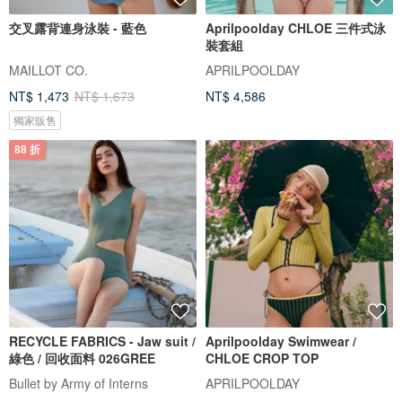
交叉露背連身泳裝 - 藍色
Aprilpoolday CHLOE 三件式泳
裝套組
MAILLOT CO.
APRILPOOLDAY
NT$ 1,473
NT$ 1,673
NT$ 4,586
獨家販售
88 折
RECYCLE FABRICS - Jaw suit /
Aprilpoolday Swimwear /
綠色 / 回收面料 026GREE
CHLOE CROP TOP
Bullet by Army of Interns
APRILPOOLDAY