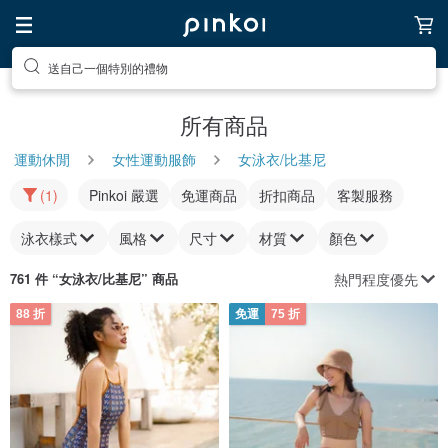
送自己一個特別的禮物
所有商品
運動休閒
女性運動服飾
女泳衣/比基尼
(1)
Pinkoi 嚴選
免運商品
折扣商品
客製服務
泳衣樣式
風格
尺寸
材質
顏色
熱門程度優先
761 件 “
女泳衣/比基尼
” 商品
88 折
免運
75 折