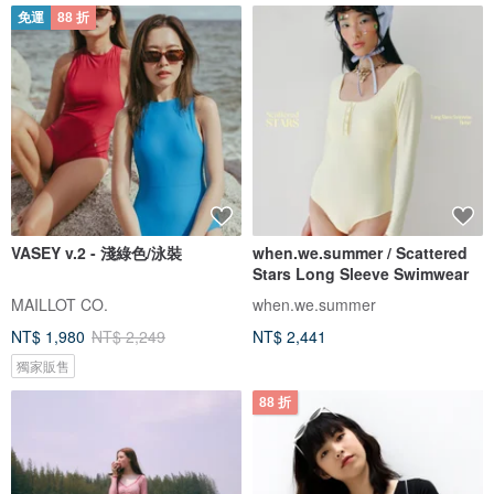
免運
88 折
VASEY v.2 - 淺綠色/泳裝
when.we.summer / Scattered
Stars Long Sleeve Swimwear
MAILLOT CO.
when.we.summer
NT$ 1,980
NT$ 2,249
NT$ 2,441
獨家販售
88 折