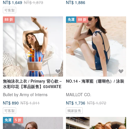
NT$ 1,649
NT$ 1,873
NT$ 1,886
可客製
88 折
免運
88 折
無袖泳衣上衣 / Primary 背心款－
NO.14 - 海軍藍（珊瑚色）/ 泳裝
水彩印花【單品販售】034WATE
Bullet by Army of Interns
MAILLOT CO.
NT$ 890
NT$ 1,011
NT$ 1,736
NT$ 1,972
可客製
獨家販售
免運
5 折