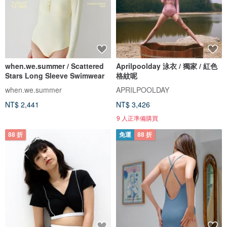
when.we.summer / Scattered
Aprilpoolday 泳衣 / 獨家 / 紅色
Stars Long Sleeve Swimwear
格紋呢
when.we.summer
APRILPOOLDAY
NT$ 2,441
NT$ 3,426
9 人正準備購買
88 折
免運
88 折