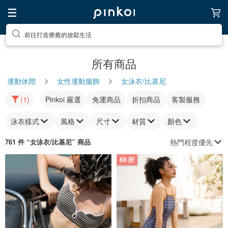
前往尋找靈感吧
所有商品
運動休閒
女性運動服飾
女泳衣/比基尼
(1)
Pinkoi 嚴選
免運商品
折扣商品
客製服務
泳衣樣式
風格
尺寸
材質
顏色
熱門程度優先
761 件 “
女泳衣/比基尼
” 商品
88 折