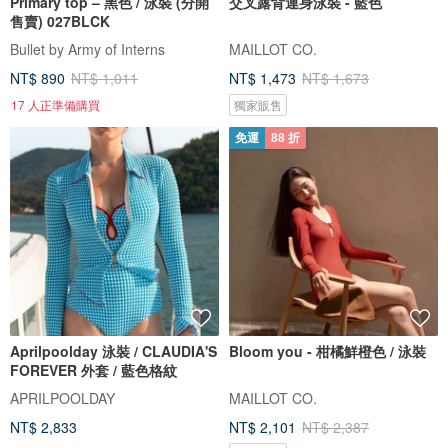
Primary top – 黑色 / 泳裝 (分開
交叉露背連身泳裝 - 藍色
售賣) 027BLCK
Bullet by Army of Interns
MAILLOT CO.
NT$ 890
NT$ 1,011
NT$ 1,473
NT$ 1,673
17 人正準備購買
獨家販售
免運
88 折
Aprilpoolday 泳裝 / CLAUDIA'S
Bloom you - 柑橘鮮橙色 / 泳裝
FOREVER 外套 / 藍色格紋
APRILPOOLDAY
MAILLOT CO.
NT$ 2,833
NT$ 2,101
NT$ 2,387