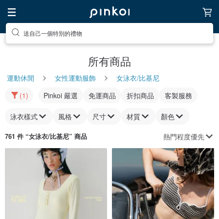
送自己一個特別的禮物
所有商品
運動休閒
女性運動服飾
女泳衣/比基尼
(1)
Pinkoi 嚴選
免運商品
折扣商品
客製服務
泳衣樣式
風格
尺寸
材質
顏色
熱門程度優先
761 件 “
女泳衣/比基尼
” 商品