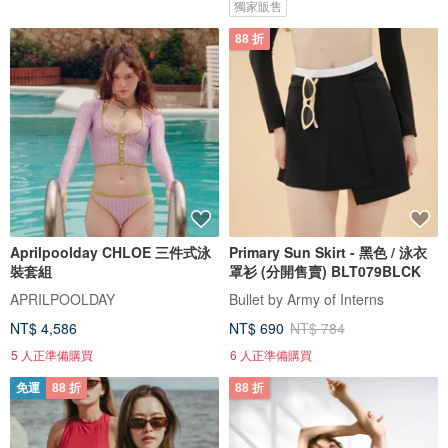
獨家販售
88 折
Aprilpoolday CHLOE 三件式泳
Primary Sun Skirt - 黑色 / 泳衣
裝套組
罩衫 (分開售賣) BLT079BLCK
APRILPOOLDAY
Bullet by Army of Interns
NT$ 4,586
NT$ 690
NT$ 784
5 人正準備購買
6 人正準備購買
免運
88 折
88 折