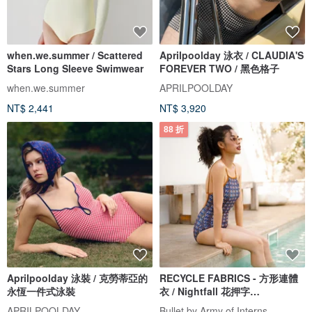
when.we.summer / Scattered
Aprilpoolday 泳衣 / CLAUDIA'S
Stars Long Sleeve Swimwear
FOREVER TWO / 黑色格子
when.we.summer
APRILPOOLDAY
NT$ 2,441
NT$ 3,920
88 折
Aprilpoolday 泳裝 / 克勞蒂亞的
RECYCLE FABRICS - 方形連體
永恆一件式泳裝
衣 / Nightfall 花押字
BLT064NIGH
APRILPOOLDAY
Bullet by Army of Interns