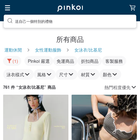
送自己一個特別的禮物
所有商品
運動休閒
女性運動服飾
女泳衣/比基尼
(1)
Pinkoi 嚴選
免運商品
折扣商品
客製服務
泳衣樣式
風格
尺寸
材質
顏色
熱門程度優先
761 件 “
女泳衣/比基尼
” 商品