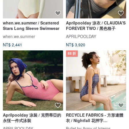
when.we.summer / Scattered
Aprilpoolday 泳衣 / CLAUDIA'S
Stars Long Sleeve Swimwear
FOREVER TWO / 黑色格子
when.we.summer
APRILPOOLDAY
NT$ 2,441
NT$ 3,920
88 折
Aprilpoolday 泳裝 / 克勞蒂亞的
RECYCLE FABRICS - 方形連體
永恆一件式泳裝
衣 / Nightfall 花押字
BLT064NIGH
APRILPOOLDAY
Bullet by Army of Interns