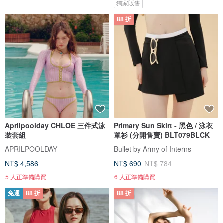
獨家販售
88 折
Aprilpoolday CHLOE 三件式泳
Primary Sun Skirt - 黑色 / 泳衣
裝套組
罩衫 (分開售賣) BLT079BLCK
APRILPOOLDAY
Bullet by Army of Interns
NT$ 4,586
NT$ 690
NT$ 784
5 人正準備購買
6 人正準備購買
免運
88 折
88 折