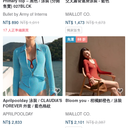
Primary top – 黑色 / 泳裝 (分開
交叉露背連身泳裝 - 藍色
售賣) 027BLCK
Bullet by Army of Interns
MAILLOT CO.
NT$ 890
NT$ 1,011
NT$ 1,473
NT$ 1,673
17 人正準備購買
獨家販售
免運
88 折
Aprilpoolday 泳裝 / CLAUDIA'S
Bloom you - 柑橘鮮橙色 / 泳裝
FOREVER 外套 / 藍色格紋
APRILPOOLDAY
MAILLOT CO.
NT$ 2,833
NT$ 2,101
NT$ 2,387