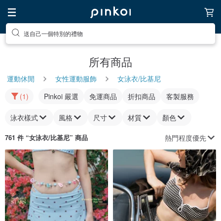
送自己一個特別的禮物
所有商品
運動休閒
女性運動服飾
女泳衣/比基尼
(1)
Pinkoi 嚴選
免運商品
折扣商品
客製服務
泳衣樣式
風格
尺寸
材質
顏色
熱門程度優先
761 件 “
女泳衣/比基尼
” 商品