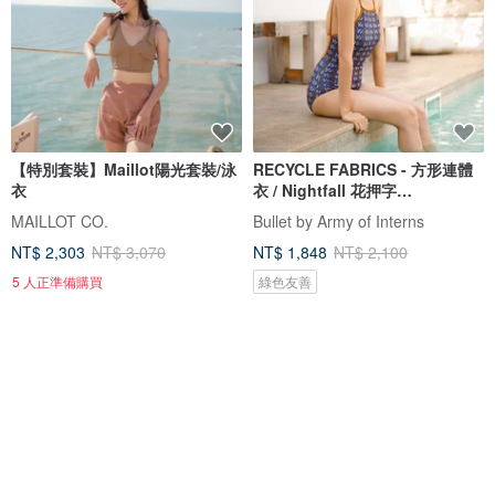
【特別套裝】Maillot陽光套裝/泳
RECYCLE FABRICS - 方形連體
衣
衣 / Nightfall 花押字
BLT064NIGH
MAILLOT CO.
Bullet by Army of Interns
NT$ 2,303
NT$ 3,070
NT$ 1,848
NT$ 2,100
5 人正準備購買
綠色友善
88 折
免運
88 折