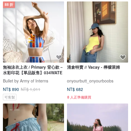
88 折
無袖泳衣上衣 / Primary 背心款－
清倉特賣 // Vacay - 檸檬萊姆
水彩印花【單品販售】034WATE
Bullet by Army of Interns
onyourbutt_onyourboobs
NT$ 890
NT$ 1,011
NT$ 682
可客製
8 人正準備購買