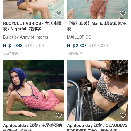
RECYCLE FABRICS - 方形連體
【特別套裝】Maillot陽光套裝/泳
衣 / Nightfall 花押字
衣
BLT064NIGH
Bullet by Army of Interns
MAILLOT CO.
NT$ 1,848
NT$ 2,100
NT$ 2,303
NT$ 3,070
綠色友善
獨家販售
Aprilpoolday 泳裝 / 克勞蒂亞的
Aprilpoolday 泳衣 / CLAUDIA'S
永恆一件式泳裝
FOREVER TWO / 黑色格子