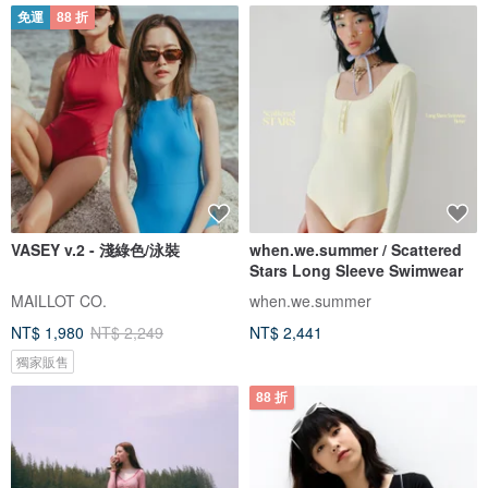
免運
88 折
VASEY v.2 - 淺綠色/泳裝
when.we.summer / Scattered
Stars Long Sleeve Swimwear
MAILLOT CO.
when.we.summer
NT$ 1,980
NT$ 2,249
NT$ 2,441
獨家販售
88 折