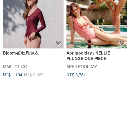
Bloom-紅牡丹/泳衣
Aprilpoolday / NELLIE
PLUNGE ONE PIECE
MAILLOT CO.
APRILPOOLDAY
NT$ 1,194
NT$ 2,387
NT$ 3,781
獨家販售
88 折
88 折