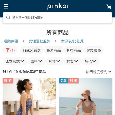
送自己一個特別的禮物
所有商品
運動休閒
女性運動服飾
女泳衣/比基尼
(1)
Pinkoi 嚴選
免運商品
折扣商品
客製服務
泳衣樣式
風格
尺寸
材質
顏色
熱門程度優先
761 件 “
女泳衣/比基尼
” 商品
88 折
免運
75 折