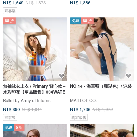
NT$ 1,649
NT$ 1,873
NT$ 1,886
可客製
88 折
免運
88 折
無袖泳衣上衣 / Primary 背心款－
NO.14 - 海軍藍（珊瑚色）/ 泳裝
水彩印花【單品販售】034WATE
Bullet by Army of Interns
MAILLOT CO.
NT$ 890
NT$ 1,011
NT$ 1,736
NT$ 1,972
可客製
獨家販售
免運
5 折