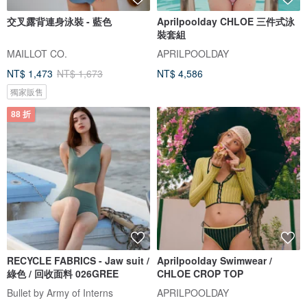
交叉露背連身泳裝 - 藍色
Aprilpoolday CHLOE 三件式泳
裝套組
MAILLOT CO.
APRILPOOLDAY
NT$ 1,473
NT$ 1,673
NT$ 4,586
獨家販售
88 折
RECYCLE FABRICS - Jaw suit /
Aprilpoolday Swimwear /
綠色 / 回收面料 026GREE
CHLOE CROP TOP
Bullet by Army of Interns
APRILPOOLDAY