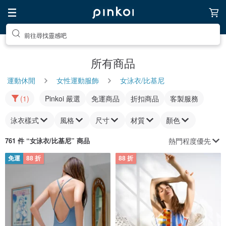
前往尋找靈感吧
所有商品
運動休閒
女性運動服飾
女泳衣/比基尼
(1)
Pinkoi 嚴選
免運商品
折扣商品
客製服務
泳衣樣式
風格
尺寸
材質
顏色
熱門程度優先
761 件 “
女泳衣/比基尼
” 商品
免運
88 折
88 折