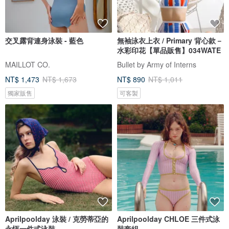
交叉露背連身泳裝 - 藍色
無袖泳衣上衣 / Primary 背心款－
水彩印花【單品販售】034WATE
MAILLOT CO.
Bullet by Army of Interns
NT$ 1,473
NT$ 1,673
NT$ 890
NT$ 1,011
獨家販售
可客製
Aprilpoolday 泳裝 / 克勞蒂亞的
Aprilpoolday CHLOE 三件式泳
永恆一件式泳裝
裝套組