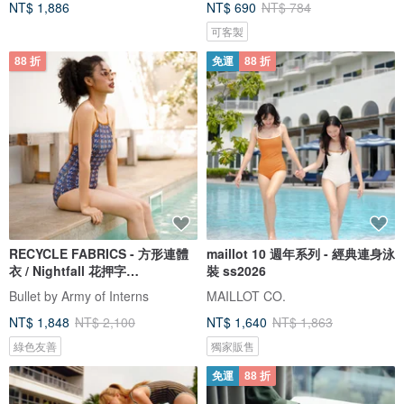
NT$ 1,886
NT$ 690
NT$ 784
可客製
88 折
免運
88 折
RECYCLE FABRICS - 方形連體
maillot 10 週年系列 - 經典連身泳
衣 / Nightfall 花押字
裝 ss2026
BLT064NIGH
Bullet by Army of Interns
MAILLOT CO.
NT$ 1,848
NT$ 2,100
NT$ 1,640
NT$ 1,863
綠色友善
獨家販售
免運
88 折