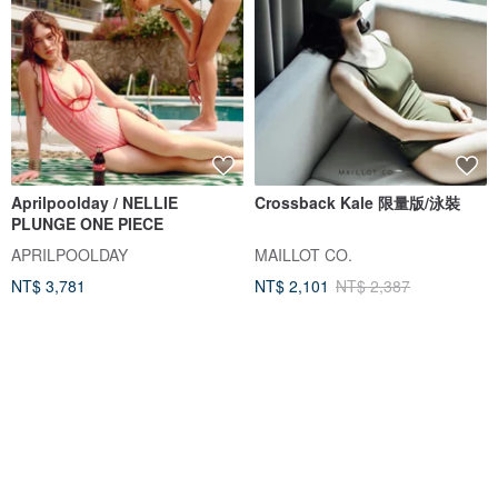
Aprilpoolday / NELLIE
Crossback Kale 限量版/泳裝
PLUNGE ONE PIECE
APRILPOOLDAY
MAILLOT CO.
NT$ 3,781
NT$ 2,101
NT$ 2,387
5 人正準備購買
獨家販售
88 折