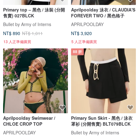
Primary top – 黑色 / 泳裝 (分開
Aprilpoolday 泳衣 / CLAUDIA'S
售賣) 027BLCK
FOREVER TWO / 黑色格子
Bullet by Army of Interns
APRILPOOLDAY
NT$ 890
NT$ 1,011
NT$ 3,920
13 人正準備購買
5 人正準備購買
88 折
Aprilpoolday Swimwear /
Primary Sun Skirt - 黑色 / 泳衣
CHLOE CROP TOP
罩衫 (分開售賣) BLT079BLCK
APRILPOOLDAY
Bullet by Army of Interns