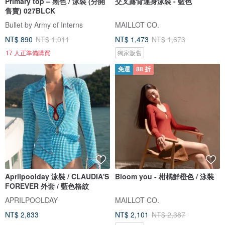
Primary top – 黑色 / 泳裝 (分開
交叉露背連身泳裝 - 藍色
售賣) 027BLCK
Bullet by Army of Interns
MAILLOT CO.
NT$ 890
NT$ 1,011
NT$ 1,473
NT$ 1,673
17 人正準備購買
獨家販售
免運
88 折
Aprilpoolday 泳裝 / CLAUDIA'S
Bloom you - 柑橘鮮橙色 / 泳裝
FOREVER 外套 / 藍色格紋
APRILPOOLDAY
MAILLOT CO.
NT$ 2,833
NT$ 2,101
NT$ 2,387