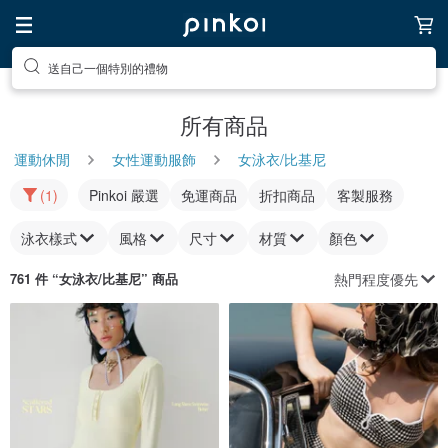
送自己一個特別的禮物
所有商品
運動休閒
女性運動服飾
女泳衣/比基尼
(1)
Pinkoi 嚴選
免運商品
折扣商品
客製服務
泳衣樣式
風格
尺寸
材質
顏色
熱門程度優先
761 件 “
女泳衣/比基尼
” 商品