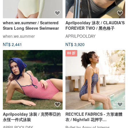
when.we.summer / Scattered
Aprilpoolday 泳衣 / CLAUDIA'S
Stars Long Sleeve Swimwear
FOREVER TWO / 黑色格子
when.we.summer
APRILPOOLDAY
NT$ 2,441
NT$ 3,920
88 折
Aprilpoolday 泳裝 / 克勞蒂亞的
RECYCLE FABRICS - 方形連體
永恆一件式泳裝
衣 / Nightfall 花押字
BLT064NIGH
APRILPOOLDAY
Bullet by Army of Interns