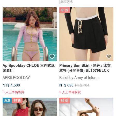
獨家販售
88 折
Aprilpoolday CHLOE 三件式泳
Primary Sun Skirt - 黑色 / 泳衣
裝套組
罩衫 (分開售賣) BLT079BLCK
APRILPOOLDAY
Bullet by Army of Interns
NT$ 4,586
NT$ 690
NT$ 784
5 人正準備購買
6 人正準備購買
免運
88 折
88 折