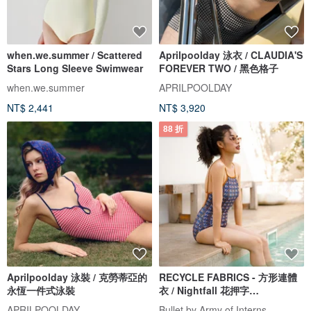
when.we.summer / Scattered
Aprilpoolday 泳衣 / CLAUDIA'S
Stars Long Sleeve Swimwear
FOREVER TWO / 黑色格子
when.we.summer
APRILPOOLDAY
NT$ 2,441
NT$ 3,920
88 折
Aprilpoolday 泳裝 / 克勞蒂亞的
RECYCLE FABRICS - 方形連體
永恆一件式泳裝
衣 / Nightfall 花押字
BLT064NIGH
APRILPOOLDAY
Bullet by Army of Interns