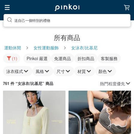
送自己一個特別的禮物
所有商品
運動休閒
女性運動服飾
女泳衣/比基尼
(1)
Pinkoi 嚴選
免運商品
折扣商品
客製服務
泳衣樣式
風格
尺寸
材質
顏色
熱門程度優先
761 件 “
女泳衣/比基尼
” 商品