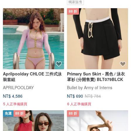
獨家販售
88 折
Aprilpoolday CHLOE 三件式泳
Primary Sun Skirt - 黑色 / 泳衣
裝套組
罩衫 (分開售賣) BLT079BLCK
APRILPOOLDAY
Bullet by Army of Interns
NT$ 4,586
NT$ 690
NT$ 784
5 人正準備購買
6 人正準備購買
免運
88 折
88 折