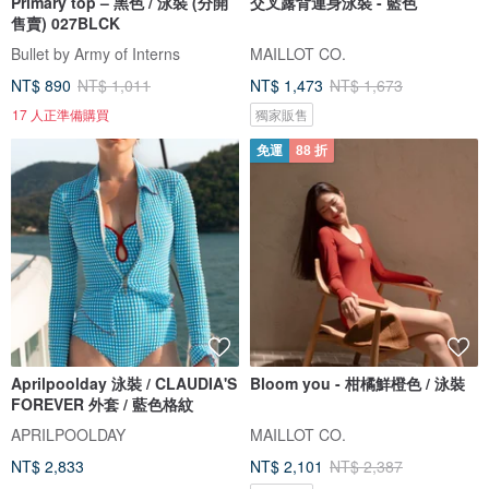
Primary top – 黑色 / 泳裝 (分開
交叉露背連身泳裝 - 藍色
售賣) 027BLCK
Bullet by Army of Interns
MAILLOT CO.
NT$ 890
NT$ 1,011
NT$ 1,473
NT$ 1,673
17 人正準備購買
獨家販售
免運
88 折
Aprilpoolday 泳裝 / CLAUDIA'S
Bloom you - 柑橘鮮橙色 / 泳裝
FOREVER 外套 / 藍色格紋
APRILPOOLDAY
MAILLOT CO.
NT$ 2,833
NT$ 2,101
NT$ 2,387