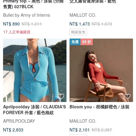
Primary top – 黑色 / 泳裝 (分開
交叉露背連身泳裝 - 藍色
售賣) 027BLCK
Bullet by Army of Interns
MAILLOT CO.
NT$ 890
NT$ 1,011
NT$ 1,473
NT$ 1,673
17 人正準備購買
獨家販售
免運
88 折
Aprilpoolday 泳裝 / CLAUDIA'S
Bloom you - 柑橘鮮橙色 / 泳裝
FOREVER 外套 / 藍色格紋
APRILPOOLDAY
MAILLOT CO.
NT$ 2,833
NT$ 2,101
NT$ 2,387