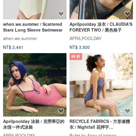
when.we.summer / Scattered
Aprilpoolday 泳衣 / CLAUDIA'S
Stars Long Sleeve Swimwear
FOREVER TWO / 黑色格子
when.we.summer
APRILPOOLDAY
NT$ 2,441
NT$ 3,920
88 折
Aprilpoolday 泳裝 / 克勞蒂亞的
RECYCLE FABRICS - 方形連體
永恆一件式泳裝
衣 / Nightfall 花押字
BLT064NIGH
APRILPOOLDAY
Bullet by Army of Interns