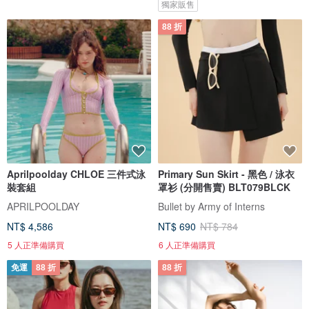
獨家販售
88 折
Aprilpoolday CHLOE 三件式泳
Primary Sun Skirt - 黑色 / 泳衣
裝套組
罩衫 (分開售賣) BLT079BLCK
APRILPOOLDAY
Bullet by Army of Interns
NT$ 4,586
NT$ 690
NT$ 784
5 人正準備購買
6 人正準備購買
免運
88 折
88 折