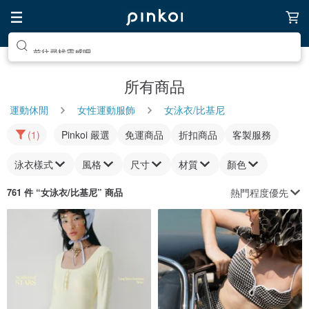
前往尋找靈感吧
所有商品
運動休閒
女性運動服飾
女泳衣/比基尼
(1)
Pinkoi 嚴選
免運商品
折扣商品
客製服務
泳衣樣式
風格
尺寸
材質
顏色
熱門程度優先
761 件 “
女泳衣/比基尼
” 商品