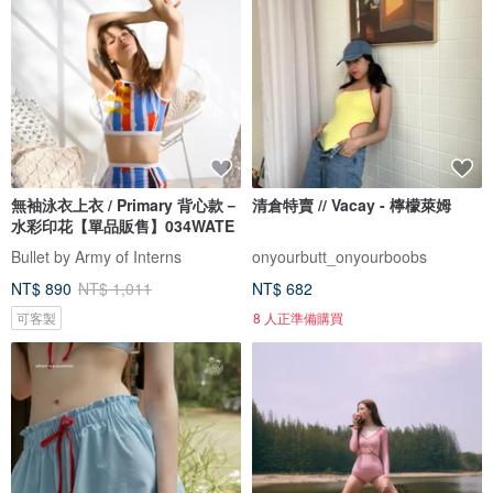
無袖泳衣上衣 / Primary 背心款－
清倉特賣 // Vacay - 檸檬萊姆
水彩印花【單品販售】034WATE
Bullet by Army of Interns
onyourbutt_onyourboobs
NT$ 890
NT$ 1,011
NT$ 682
可客製
8 人正準備購買