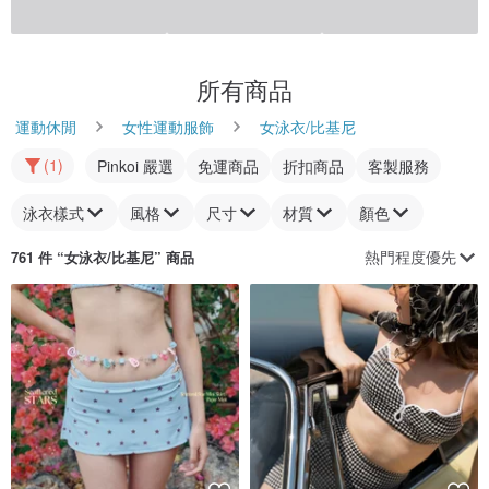
所有商品
運動休閒
女性運動服飾
女泳衣/比基尼
(1)
Pinkoi 嚴選
免運商品
折扣商品
客製服務
泳衣樣式
風格
尺寸
材質
顏色
熱門程度優先
761 件 “
女泳衣/比基尼
” 商品