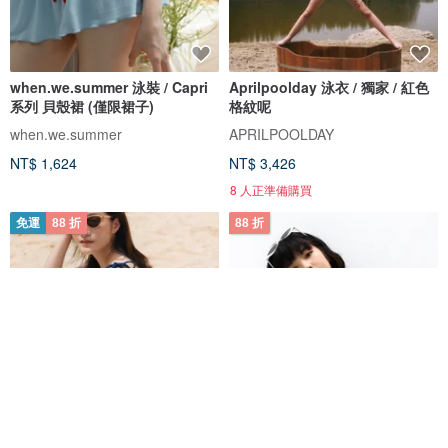
when.we.summer 泳裝 / Capri
Aprilpoolday 泳衣 / 獨家 / 紅色
系列 貝殼裙 (僅限裙子)
格紋呢
when.we.summer
APRILPOOLDAY
NT$ 1,624
NT$ 3,426
8 人正準備購買
免運
88 折
88 折
NO.14 - 海軍藍（珊瑚色）/ 泳裝
Primary top – 黑色 / 泳裝 (分開