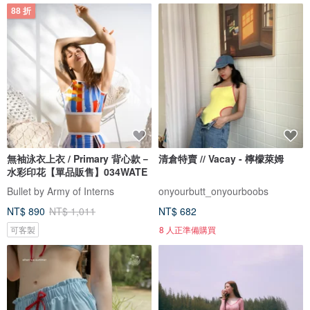
88 折
無袖泳衣上衣 / Primary 背心款－
清倉特賣 // Vacay - 檸檬萊姆
水彩印花【單品販售】034WATE
Bullet by Army of Interns
onyourbutt_onyourboobs
NT$ 890
NT$ 1,011
NT$ 682
可客製
8 人正準備購買