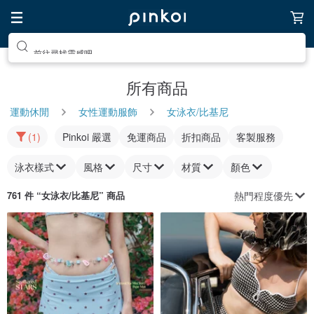
前往尋找靈感吧
所有商品
運動休閒
女性運動服飾
女泳衣/比基尼
(1)
Pinkoi 嚴選
免運商品
折扣商品
客製服務
泳衣樣式
風格
尺寸
材質
顏色
熱門程度優先
761 件 “
女泳衣/比基尼
” 商品