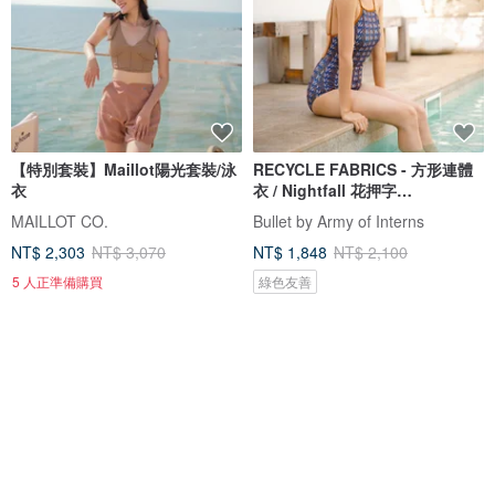
【特別套裝】Maillot陽光套裝/泳
RECYCLE FABRICS - 方形連體
衣
衣 / Nightfall 花押字
BLT064NIGH
MAILLOT CO.
Bullet by Army of Interns
NT$ 2,303
NT$ 3,070
NT$ 1,848
NT$ 2,100
5 人正準備購買
綠色友善
88 折
免運
88 折