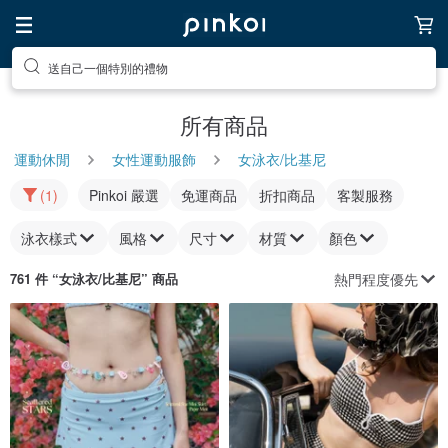
送自己一個特別的禮物
所有商品
運動休閒
女性運動服飾
女泳衣/比基尼
(1)
Pinkoi 嚴選
免運商品
折扣商品
客製服務
泳衣樣式
風格
尺寸
材質
顏色
熱門程度優先
761 件 “
女泳衣/比基尼
” 商品