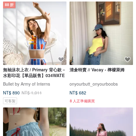
88 折
無袖泳衣上衣 / Primary 背心款－
清倉特賣 // Vacay - 檸檬萊姆
水彩印花【單品販售】034WATE
Bullet by Army of Interns
onyourbutt_onyourboobs
NT$ 890
NT$ 1,011
NT$ 682
可客製
8 人正準備購買