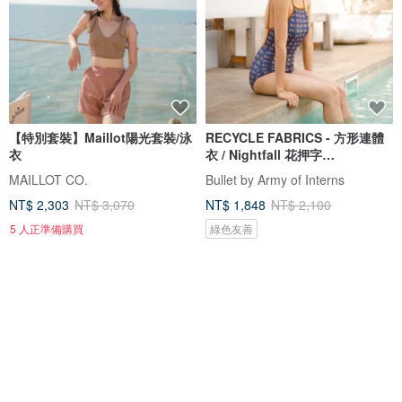
【特別套裝】Maillot陽光套裝/泳
RECYCLE FABRICS - 方形連體
衣
衣 / Nightfall 花押字
BLT064NIGH
MAILLOT CO.
Bullet by Army of Interns
NT$ 2,303
NT$ 3,070
NT$ 1,848
NT$ 2,100
5 人正準備購買
綠色友善
88 折
免運
88 折