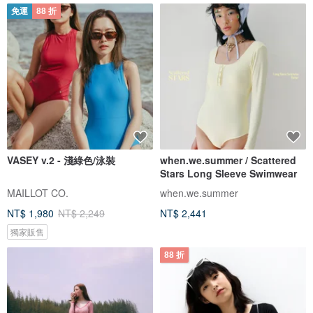
免運
88 折
VASEY v.2 - 淺綠色/泳裝
when.we.summer / Scattered
Stars Long Sleeve Swimwear
MAILLOT CO.
when.we.summer
NT$ 1,980
NT$ 2,249
NT$ 2,441
獨家販售
88 折