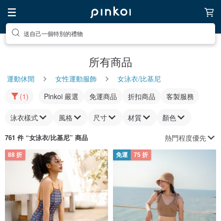
送自己一個特別的禮物
所有商品
運動休閒
女性運動服飾
女泳衣/比基尼
(1)
Pinkoi 嚴選
免運商品
折扣商品
客製服務
泳衣樣式
風格
尺寸
材質
顏色
熱門程度優先
761 件 “
女泳衣/比基尼
” 商品
88 折
免運
75 折