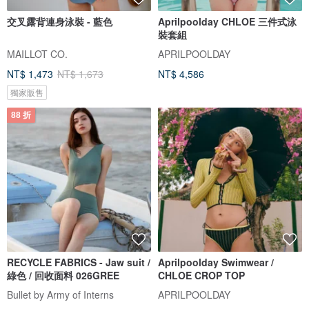
交叉露背連身泳裝 - 藍色
Aprilpoolday CHLOE 三件式泳
裝套組
MAILLOT CO.
APRILPOOLDAY
NT$ 1,473
NT$ 1,673
NT$ 4,586
獨家販售
88 折
RECYCLE FABRICS - Jaw suit /
Aprilpoolday Swimwear /
綠色 / 回收面料 026GREE
CHLOE CROP TOP
Bullet by Army of Interns
APRILPOOLDAY