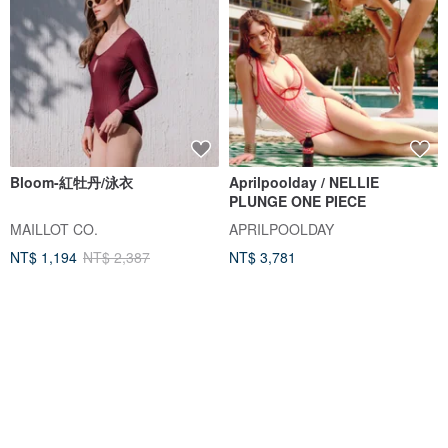
Bloom-紅牡丹/泳衣
Aprilpoolday / NELLIE
PLUNGE ONE PIECE
MAILLOT CO.
APRILPOOLDAY
NT$ 1,194
NT$ 2,387
NT$ 3,781
獨家販售
88 折
88 折