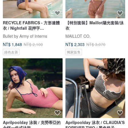
RECYCLE FABRICS - 方形連體
【特別套裝】Maillot陽光套裝/泳
衣 / Nightfall 花押字
衣
BLT064NIGH
Bullet by Army of Interns
MAILLOT CO.
NT$ 1,848
NT$ 2,100
NT$ 2,303
NT$ 3,070
綠色友善
獨家販售
Aprilpoolday 泳裝 / 克勞蒂亞的
Aprilpoolday 泳衣 / CLAUDIA'S
永恆一件式泳裝
FOREVER TWO / 黑色格子