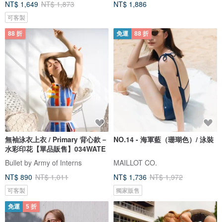
NT$ 1,649
NT$ 1,873
NT$ 1,886
可客製
88 折
免運
88 折
無袖泳衣上衣 / Primary 背心款－
NO.14 - 海軍藍（珊瑚色）/ 泳裝
水彩印花【單品販售】034WATE
Bullet by Army of Interns
MAILLOT CO.
NT$ 890
NT$ 1,011
NT$ 1,736
NT$ 1,972
可客製
獨家販售
免運
5 折