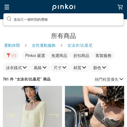
送自己一個特別的禮物
所有商品
運動休閒
女性運動服飾
女泳衣/比基尼
(1)
Pinkoi 嚴選
免運商品
折扣商品
客製服務
泳衣樣式
風格
尺寸
材質
顏色
熱門程度優先
761 件 “
女泳衣/比基尼
” 商品