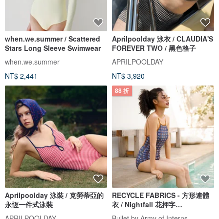
when.we.summer / Scattered
Aprilpoolday 泳衣 / CLAUDIA'S
Stars Long Sleeve Swimwear
FOREVER TWO / 黑色格子
when.we.summer
APRILPOOLDAY
NT$ 2,441
NT$ 3,920
88 折
Aprilpoolday 泳裝 / 克勞蒂亞的
RECYCLE FABRICS - 方形連體
永恆一件式泳裝
衣 / Nightfall 花押字
BLT064NIGH
APRILPOOLDAY
Bullet by Army of Interns