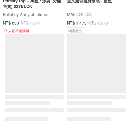
Primary top – 黑色 / 泳裝 (分開
交叉露背連身泳裝 - 藍色
售賣) 027BLCK
Bullet by Army of Interns
MAILLOT CO.
NT$ 890
NT$ 1,011
NT$ 1,473
NT$ 1,673
17 人正準備購買
獨家販售
免運
88 折
Aprilpoolday 泳裝 / CLAUDIA'S
Bloom you - 柑橘鮮橙色 / 泳裝
FOREVER 外套 / 藍色格紋
APRILPOOLDAY
MAILLOT CO.
NT$ 2,833
NT$ 2,101
NT$ 2,387