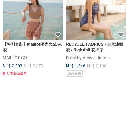
【特別套裝】Maillot陽光套裝/泳
RECYCLE FABRICS - 方形連體
衣
衣 / Nightfall 花押字
BLT064NIGH
MAILLOT CO.
Bullet by Army of Interns
NT$ 2,303
NT$ 3,070
NT$ 1,848
NT$ 2,100
5 人正準備購買
綠色友善
88 折
免運
88 折