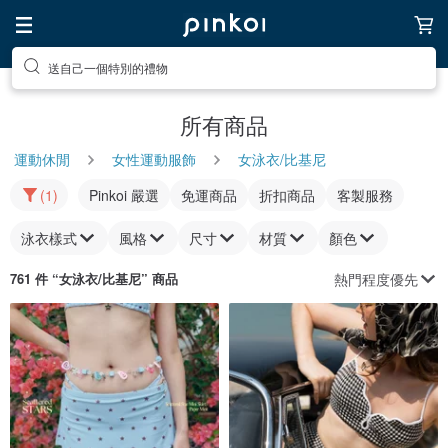
送自己一個特別的禮物
所有商品
運動休閒
女性運動服飾
女泳衣/比基尼
(1)
Pinkoi 嚴選
免運商品
折扣商品
客製服務
泳衣樣式
風格
尺寸
材質
顏色
熱門程度優先
761 件 “
女泳衣/比基尼
” 商品