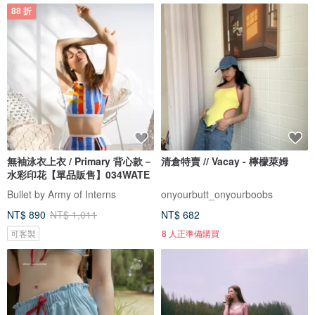
88 折
無袖泳衣上衣 / Primary 背心款－
清倉特賣 // Vacay - 檸檬萊姆
水彩印花【單品販售】034WATE
Bullet by Army of Interns
onyourbutt_onyourboobs
NT$ 890
NT$ 1,011
NT$ 682
可客製
8 人正準備購買