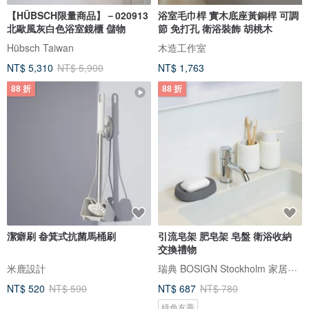
【HÜBSCH限量商品】－020913
浴室毛巾桿 實木底座黃銅桿 可調
北歐風灰白色浴室鏡櫃 儲物
節 免打孔 衛浴裝飾 胡桃木
Hübsch Taiwan
木造工作室
NT$ 5,310
NT$ 5,900
NT$ 1,763
88 折
88 折
潔癖刷 畚箕式抗菌馬桶刷
引流皂架 肥皂架 皂盤 衛浴收納
交換禮物
瑞典 BOSIGN Stockholm 家居用品
米鹿設計
NT$ 520
NT$ 590
NT$ 687
NT$ 780
綠色友善