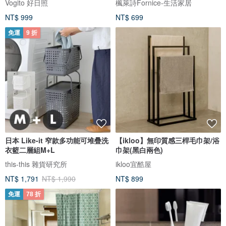
Vogito 好日照
楓萊詩Fornice-生活家居
NT$ 999
NT$ 699
免運
9 折
日本 Like-it 窄款多功能可堆疊洗
【ikloo】無印質感三桿毛巾架/浴
衣籃二層組M+L
巾架(黑白兩色)
this-this 雜貨研究所
ikloo宜酷屋
NT$ 1,791
NT$ 1,990
NT$ 899
免運
78 折