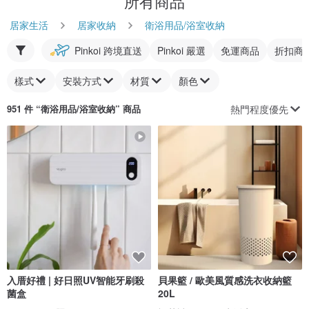
所有商品
居家生活
居家收納
衛浴用品/浴室收納
Pinkoi 跨境直送
Pinkoi 嚴選
免運商品
折扣商
樣式
安裝方式
材質
顏色
熱門程度優先
951 件 “
衛浴用品/浴室收納
” 商品
入厝好禮 | 好日照UV智能牙刷殺
貝果籃 / 歐美風質感洗衣收納籃
菌盒
20L