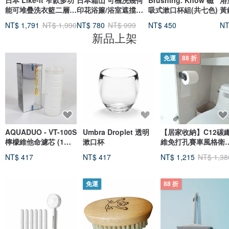
日本 Like-it 窄款多功
日本霜山 可機洗幾何
Brushing. Know 磁
浴
能可堆疊洗衣籃二層組
印花浴簾/浴室遮擋簾
吸式漱口杯組(共七色)
黃
M+L
(附掛環)-180x200cm
衛
NT$ 1,791
NT$ 1,990
NT$ 780
NT$ 999
NT$ 450
NT
新品上架
免運
88 折
AQUADUO - VT-100S
Umbra Droplet 透明
【居家收納】C12碳
檸檬維他命濾芯 (1件
漱口杯
維免打孔賽車風格衛
裝) VT-100S-LEM
捲筒衛生紙架
NT$ 417
NT$ 417
NT$ 1,215
NT$ 1,38
免運
88 折