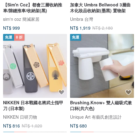
【Sim'n Coz】都會三層收納推
加拿大 Umbra Bellwood 3層曲
車/隙縫推車/收納架(黑)
木化妝品收納架(墨黑) 置物架
sim'n coz 簡減家居
Umbra 台灣
NT$ 999
NT$ 1,919
NT$ 2,180
免運
8 折
免運
NIKKEN 日本戰國名將武士指甲
Brushing.Know+ 雙人磁吸式漱
刀 (日本製)
口杯(共六色)
NIKKEN 日研刃物
Unique Art 有藝氏創意設計
NT$ 816
NT$ 1,020
NT$ 680
免運
49 折
免運
78 折