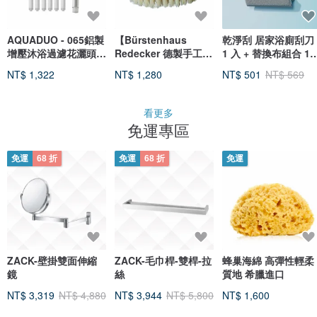
AQUADUO - 065鋁製
【Bürstenhaus
乾淨刮 居家浴廁刮刀
增壓沐浴過濾花灑頭連
Redecker 德製手工刷
1 入 + 替換布組合 1
濾芯套裝 (手柄濾芯7
具品牌】天然鬃毛沐浴
包 (3組入)
NT$ 1,322
NT$ 1,280
NT$ 501
NT$ 569
件)
刷
看更多
免運專區
免運
68 折
免運
68 折
免運
ZACK-壁掛雙面伸縮
ZACK-毛巾桿-雙桿-拉
蜂巢海綿 高彈性輕柔
鏡
絲
質地 希臘進口
NT$ 3,319
NT$ 4,880
NT$ 3,944
NT$ 5,800
NT$ 1,600