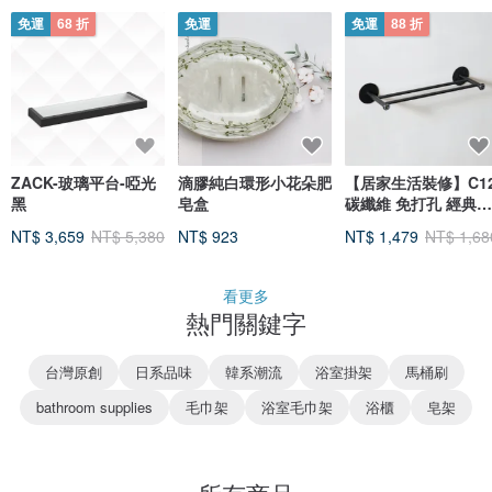
免運
68 折
免運
免運
88 折
ZACK-玻璃平台-啞光
滴膠純白環形小花朵肥
【居家生活裝修】C1
黑
皂盒
碳纖維 免打孔 經典雙
桿毛巾掛架 桿長35c
NT$ 3,659
NT$ 5,380
NT$ 923
NT$ 1,479
NT$ 1,68
看更多
熱門關鍵字
台灣原創
日系品味
韓系潮流
浴室掛架
馬桶刷
bathroom supplies
毛巾架
浴室毛巾架
浴櫃
皂架