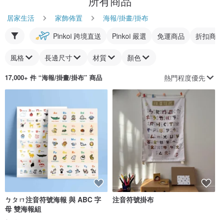
所有商品
居家生活
家飾佈置
海報/掛畫/掛布
Pinkoi 跨境直送
Pinkoi 嚴選
免運商品
折扣商
風格
長邊尺寸
材質
顏色
熱門程度優先
17,000+ 件 “
海報/掛畫/掛布
” 商品
ㄅㄆㄇ注音符號海報 與 ABC 字
注音符號掛布
母 雙海報組