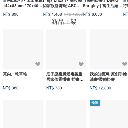
台灣山掛布 - 玉山主東
Freja Erixån - 瑞典藝
【藝術掛畫】David
台灣
144x83 cm / 70x40
術家設計海報 ABC
Shrigley | 當生活給你
特勒
cm
DOGS POSTER
檸檬
cm
NT$ 890
NT$ 1,408
NT$ 1,600
NT$ 6,080
NT
新品上架
莫內。乾草堆
㕍子療癒風景複製畫
我的知更鳥 原創手繪
居家佈置掛畫 插畫藝
油畫/裝飾掛畫
術微噴 複製畫
NT$ 380
NT$ 780
NT$ 12,800
免運