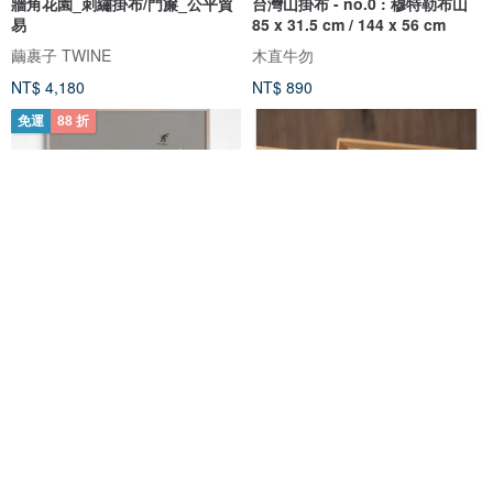
牆角花園_刺繡掛布/門簾_公平貿
台灣山掛布 - no.0 : 穆特勒布山
易
85 x 31.5 cm / 144 x 56 cm
繭裹子 TWINE
木直牛勿
NT$ 4,180
NT$ 890
免運
88 折
Elisabeth Dunker - 瑞典藝術家
你值得被愛 | 療癒精靈 最懂你的
設計海報 SKIERS POSTER
畫
Fine Little Day
鳥事文創
NT$ 1,408
NT$ 1,600
NT$ 1,280
綠色友善
獨家販售