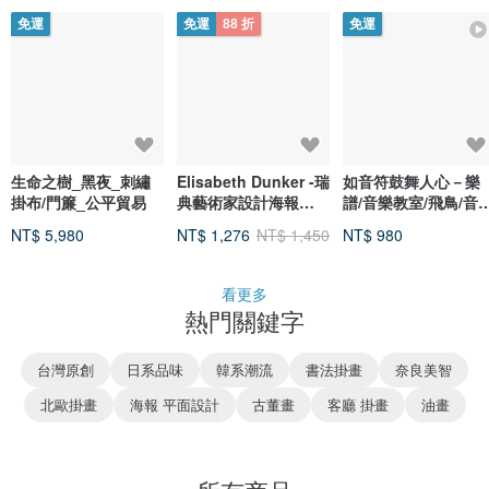
免運
免運
88 折
免運
生命之樹_黑夜_刺繡
Elisabeth Dunker -瑞
如音符鼓舞人心－樂
掛布/門簾_公平貿易
典藝術家設計海報
譜/音樂教室/飛鳥/音
GOLFERS POSTER
廳/掛畫/房間擺設/佈
NT$ 5,980
NT$ 1,276
NT$ 1,450
NT$ 980
(40X50cm
看更多
熱門關鍵字
台灣原創
日系品味
韓系潮流
書法掛畫
奈良美智
北歐掛畫
海報 平面設計
古董畫
客廳 掛畫
油畫