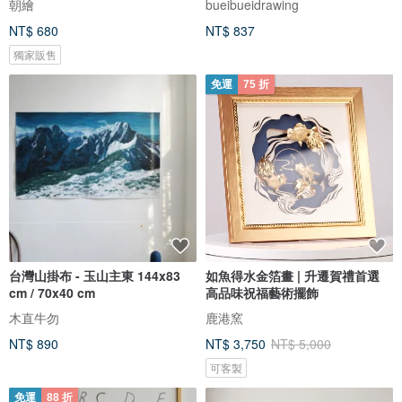
朝繪
bueibueidrawing
NT$ 680
NT$ 837
獨家販售
免運
75 折
台灣山掛布 - 玉山主東 144x83
如魚得水金箔畫 | 升遷賀禮首選
cm / 70x40 cm
高品味祝福藝術擺飾
木直牛勿
鹿港窯
NT$ 890
NT$ 3,750
NT$ 5,000
可客製
免運
88 折