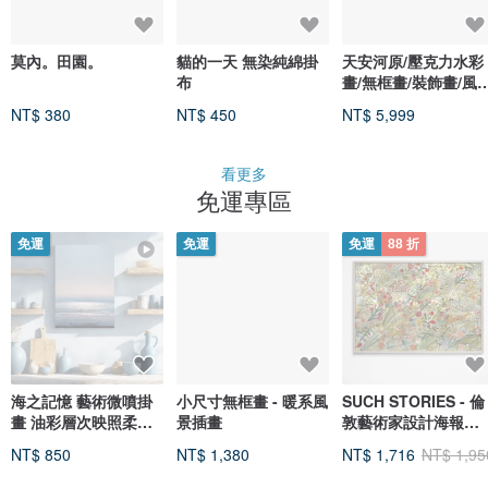
莫內。田園。
貓的一天 無染純綿掛
天安河原/壓克力水彩
布
畫/無框畫/裝飾畫/風
畫/療癒畫
NT$ 380
NT$ 450
NT$ 5,999
看更多
免運專區
免運
免運
免運
88 折
海之記憶 藝術微噴掛
小尺寸無框畫 - 暖系風
SUCH STORIES - 倫
畫 油彩層次映照柔光
景插畫
敦藝術家設計海報
色階靜謐如夢 收藏裝
FLOWERS POSTER
NT$ 850
NT$ 1,380
NT$ 1,716
NT$ 1,95
飾