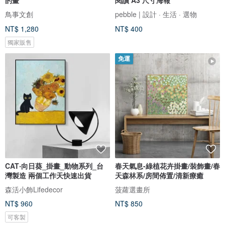
鳥事文創
pebble | 設計 · 生活 · 選物
NT$ 1,280
NT$ 400
獨家販售
免運
CAT‧向日葵_掛畫_動物系列_台
春天氣息-綠植花卉掛畫/裝飾畫/春
灣製造 兩個工作天快速出貨
天森林系/房間佈置/清新療癒
森活小飾Lifedecor
菠蘿選畫所
NT$ 960
NT$ 850
可客製