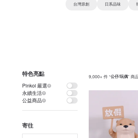
台灣原創
日系品味
特色亮點
9,000+ 件 “
公仔/玩偶
” 商
Pinkoi 嚴選
永續生活
公益商品
寄往