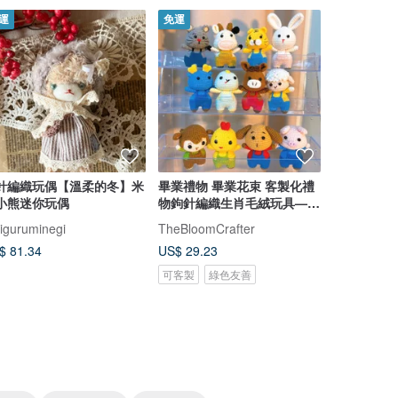
運
免運
免運
79 折
針編織玩偶【溫柔的冬】米
畢業禮物 畢業花束 客製化禮
医生熊, 药剂
小熊迷你玩偶
物鉤針編織生肖毛絨玩具——
医学生, 毕
定制手工
iguruminegi
TheBloomCrafter
Gratzie
$ 81.34
US$ 29.23
US$ 39.90
可客製
綠色友善