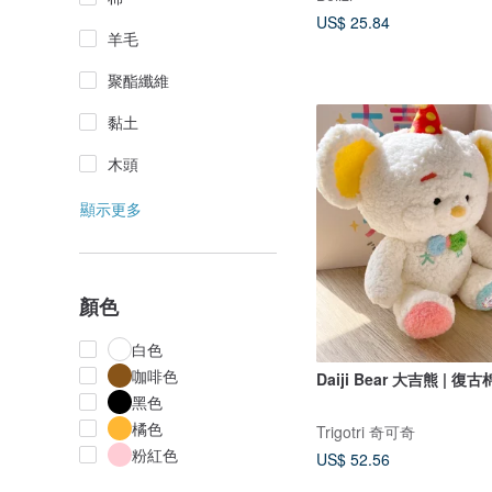
US$ 25.84
羊毛
聚酯纖維
黏土
木頭
顯示更多
顏色
白色
咖啡色
Daiji Bea
黑色
橘色
Trigotri 奇可奇
粉紅色
US$ 52.56