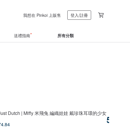
我想在 Pinkoi 上販售
登入/註冊
送禮指南
所有分類
ust Dutch | Miffy 米飛兔 編織娃娃 戴珍珠耳環的少女
照片布偶鑰
5
74.84
US$ 1