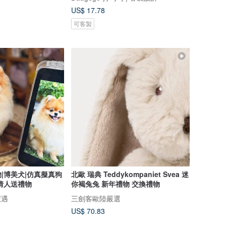
US$ 17.78
可客製
|博美犬|仿真擬真狗
北歐 瑞典 Teddykompaniet Svea 迷
情人送禮物
你褐兔兔 新年禮物 交換禮物
 寵遇
三劍客歐陸嚴選
US$ 70.83