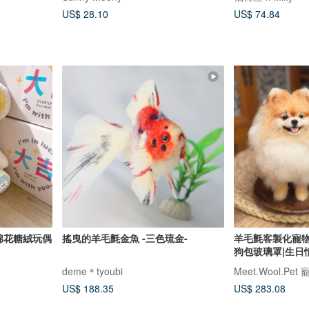
US$ 28.10
US$ 74.84
r 大吉熊 | 復古棉花糖絨玩偶
搖曳的羊毛氈金魚 -三色琉金-
羊毛氈客製化寵物
狗包玻璃罩|生日
deme＊tyoubi
Meet.Wool.Pet
US$ 188.35
US$ 283.08