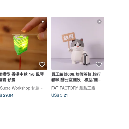
縮模型 香港中秋 1/6 風琴
員工編號008,放假英短,旅行
客製全手作
燈籠 預售
貓咪,辦公室擺設 - 模型/擺
(米香&飯粒
設/3D列印
Le Sucre Workshop 甘島工作室
FAT FACTORY 脂肪工廠
Mini Hands
$ 29.84
US$ 5.21
US$ 115.8