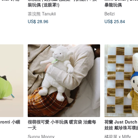
裝玩偶 (送眼罩!)
暴龍玩偶
茶浣熊 Tanukii
Bellzi
US$ 28.96
US$ 25.84
 Bronti 小睏
很萌很可愛 小羊玩偶 暖宮袋 治癒每
荷蘭 Just Dutch
一天
娃娃 戴珍珠耳環
Sunny Moony
橘荷屋 x Miffy