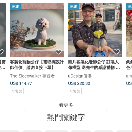
免運
免運
免
【需
客製化寵物公仔【需取得設計
照片客製化老師公仔 訂製人
鉤
接下
師估價、請勿直接下單】
像模型 送先生的感謝禮物 教
色
授退
The Sleepwalker 夢遊者
uDesign優湛
am
US$ 144.77
US$ 220.30
US
可客製
可客製
看更多
熱門關鍵字