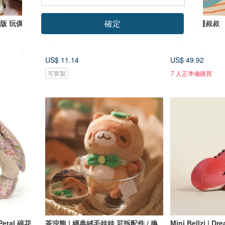
確定
色版 玩偶 玩
BLR 寵物吊飾 客製化 3天出貨 貓 貓
肩上小精靈叔叔
頭 狗 狗頭
BLR
woolly
US$ 11.14
US$ 49.92
可客製
7 人正準備購買
Petal 碎花
茶浣熊 | 經典絨毛娃娃 可拆配件 / 換
Mini Bellzi | 