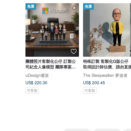
免運
免運
團體照片客製化公仔 訂製公
特殊訂製 客製化Q版公仔
司紀念人像模型 團隊專案紀
取得設計師估價、請勿直
念送禮推
單】
uDesign優湛
The Sleepwalker 夢遊者
US$ 220.30
US$ 200.45
可客製
可客製