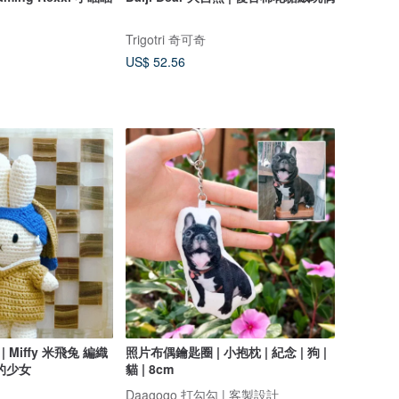
Trigotri 奇可奇
US$ 52.56
 | Miffy 米飛兔 編織
照片布偶鑰匙圈 | 小抱枕 | 紀念 | 狗 |
的少女
貓 | 8cm
Daagogo 打勾勾 | 客製設計