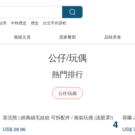
短夾
中秋禮盒
禮盒
台北手作課程
風格文具
居家餐廚
品味美食
公仔/玩偶
熱門排行
公仔/玩偶
茶浣熊 | 經典絨毛娃娃 可拆配件 / 換裝玩偶 (送眼罩!)
荷蘭 J
4
US$ 28.96
US$ 