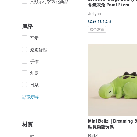
只顯示可客製化商品
拿鐵灰兔 Petal 31cm
Jellycat
US$ 101.56
風格
綠色友善
可愛
療癒舒壓
手作
創意
日系
顯示更多
Mini Bellzi | Dreaming
材質
睏長頸龍玩偶
Bellzi
棉