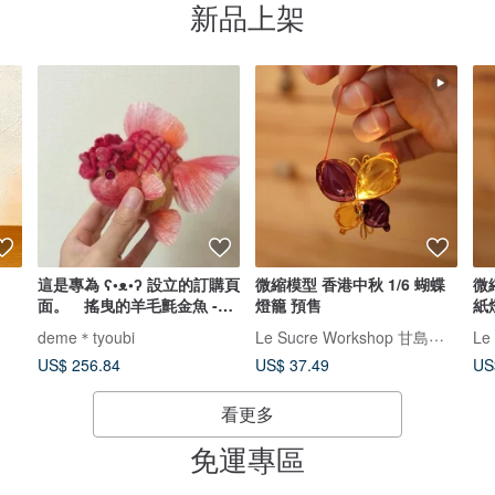
新品上架
這是專為 ʕ•ᴥ•ʔ 設立的訂購頁
微縮模型 香港中秋 1/6 蝴蝶
微
面。 搖曳的羊毛氈金魚 -紫
燈籠 預售
紙
陽
Le Sucre Workshop 甘島工作室
deme＊tyoubi
US$ 256.84
US$ 37.49
US
看更多
免運專區