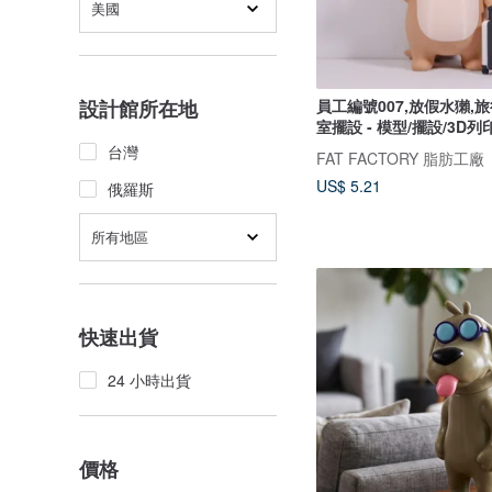
美國
員工編號007,放假水獺,
設計館所在地
室擺設 - 模型/擺設/3D列
台灣
FAT FACTORY 脂肪工廠
US$ 5.21
俄羅斯
所有地區
快速出貨
24 小時出貨
價格