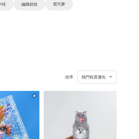
卡哇
編織娃娃
寶可夢
排序
熱門程度優先